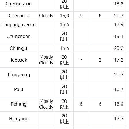
20
Cheongsong
18.8
以上
Cheongju
Cloudy
14.0
9
6
20.3
Chupungnyeong
14.4
17.4
20
Chuncheon
19.1
以上
Chungju
14.4
20.2
Mostly
20
Taebaek
7
2
17.2
Cloudy
以上
20
Tongyeong
20.7
以上
20
Paju
16.7
以上
Mostly
20
Pohang
6
6
18.9
Cloudy
以上
20
Hamyang
17.7
以上