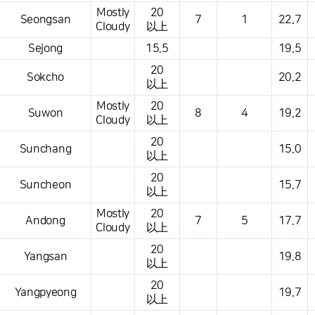
Mostly
20
Seongsan
7
1
22.7
Cloudy
以上
Sejong
15.5
19.5
20
Sokcho
20.2
以上
Mostly
20
Suwon
8
4
19.2
Cloudy
以上
20
Sunchang
15.0
以上
20
Suncheon
15.7
以上
Mostly
20
Andong
7
5
17.7
Cloudy
以上
20
Yangsan
19.8
以上
20
Yangpyeong
19.7
以上