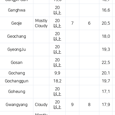
20
Ganghwa
16.6
以上
Mostly
20
Geoje
7
6
20.5
Cloudy
以上
20
Geochang
18.0
以上
20
GyeongJu
19.3
以上
20
Gosan
22.5
以上
Gochang
9.9
20.1
Gochanggun
18.2
19.7
20
Goheung
17.1
以上
20
Gwangyang
Cloudy
9
8
17.9
以上