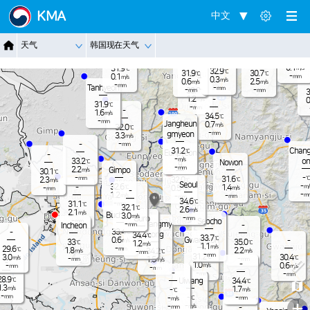
Jangnam
KMA
中文
-
32.2
℃
0.1
m/s
-
30.7
℃
Dongduch
-
天气
韩国现在天气
mm
Nammyeo
0.6
Paju
m/s
eon
n
Pocheon
29.5
-
℃
mm
0.1
31.9
m/s
℃
32.9
℃
31.9
30.7
Yangju
℃
℃
-
0.1
mm
m/s
0.3
m/s
0.6
2.5
m/s
m/s
-
mm
Tanhyeon
-
mm
-
-
33.9
mm
mm
℃
3
1.2
-
m/s
0
31.9
℃
-
mm
-
1.6
m/s
34.5
℃
-
mm
Jangheun
0.7
m/s
32.0
℃
-
gmyeon
mm
3.3
m/s
-
-
mm
Chang
31.2
℃
Eunpyeon
-
-
m/s
on
33.2
℃
Nowon
g
-
mm
2.2
Gimpo
m/s
30.1
℃
-
-
℃
31.6
mm
2.3
32.0
℃
℃
m/s
Seoul
-
32.6
-
1.4
m/
℃
0.5
-
m/s
m/s
mm
-
-
1.2
m
-
m/s
-
mm
mm
34.6
℃
-
31.1
mm
℃
32.1
℃
2.6
m/s
2.1
m/s
Bucheon
3.0
m/s
-
Guro
mm
-
Seocho
mm
Gwangmy
-
Incheon
-
mm
33.4
-
℃
eong
34.4
℃
33.7
℃
Gwacheon
0.6
-
m/s
33
35.0
℃
℃
1.2
m/s
1.1
m/s
-
29.6
mm
℃
1.8
2.2
34.2
m/s
m/s
-
℃
mm
-
mm
31.2
3.0
30.4
℃
℃
m/s
-
-
1.5
mm
mm
m/s
-
-
1.0
0.6
-
m/s
m/s
mm
-
mm
-
-
-
mm
mm
28.9
℃
Uiwang
34.4
℃
1.3
m/s
1.7
-
m/s
℃
-
-
mm
-
-
℃
mm
m/s
+
-
-
m/s
-
mm