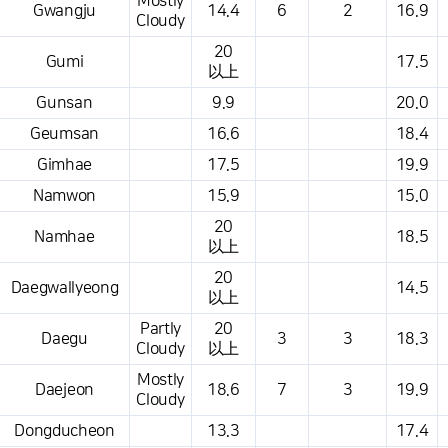
Mostly
Gwangju
14.4
6
2
16.9
Cloudy
20
Gumi
17.5
以上
Gunsan
9.9
20.0
Geumsan
16.6
18.4
Gimhae
17.5
19.9
Namwon
15.9
15.0
20
Namhae
18.5
以上
20
Daegwallyeong
14.5
以上
Partly
20
Daegu
3
3
18.3
Cloudy
以上
Mostly
Daejeon
18.6
7
3
19.9
Cloudy
Dongducheon
13.3
17.4