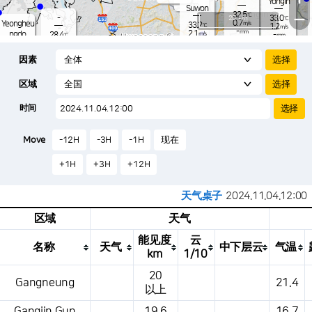
Yongin
-
mm
Suwon
32.5
−
℃
-
20 km
33.0
℃
0.7
Yeongheu
m/s
33.2
℃
1.2
m/s
-
mm
2.1
ngdo
28.4
m/s
-
℃
mm
-
2.0
mm
m/s
Osan
29.3
-
℃
mm
因素
3.8
m/s
29.7
-
℃
-
mm
0.5
m/s
-
33.3
mm
℃
-
区域
1.8
℃
Songtan
m/s
-
s
mm
28.8
℃
-
34.0
℃
时间
2.7
m/s
0.8
m/s
-
mm
28.
-
mm
0.6
℃
-
m
Move
-12H
-3H
-1H
现在
/s
m
+1H
+3H
+12H
天气桌子
2024.11.04.12:00
区域
天气
能见度
云
名称
天气
中下层云
气温
km
1/10
这是一张气象条件表，显示地点、天气、温度、降水量、风压、气压等。
20
Gangneung
21.4
以上
Gangjin Gun
19.6
16.7