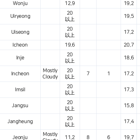
Wonju
12.9
19.2
20
Uiryeong
19.5
以上
20
Uiseong
17.2
以上
Icheon
19.6
20.7
20
Inje
18.6
以上
Mostly
20
Incheon
7
1
17.2
Cloudy
以上
20
Imsil
17.3
以上
20
Jangsu
15.8
以上
20
Jangheung
17.4
以上
Mostly
Jeonju
11.2
8
6
19.7