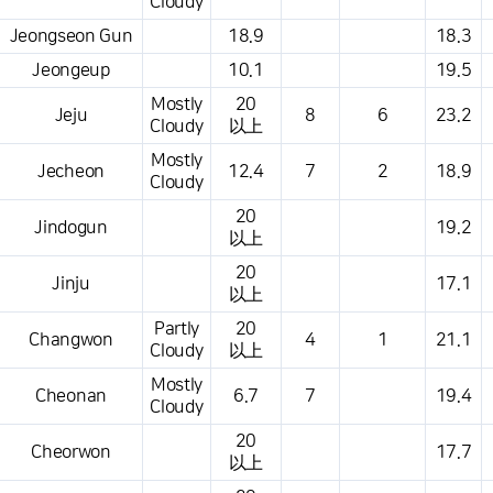
Cloudy
Jeongseon Gun
18.9
18.3
Jeongeup
10.1
19.5
Mostly
20
Jeju
8
6
23.2
Cloudy
以上
Mostly
Jecheon
12.4
7
2
18.9
Cloudy
20
Jindogun
19.2
以上
20
Jinju
17.1
以上
Partly
20
Changwon
4
1
21.1
Cloudy
以上
Mostly
Cheonan
6.7
7
19.4
Cloudy
20
Cheorwon
17.7
以上