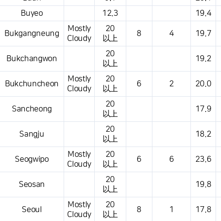
Buyeo
12.3
19.4
Mostly
20
Bukgangneung
8
4
19.7
Cloudy
以上
20
Bukchangwon
19.2
以上
Mostly
20
Bukchuncheon
6
2
20.0
Cloudy
以上
20
Sancheong
17.9
以上
20
Sangju
18.2
以上
Mostly
20
Seogwipo
6
6
23.6
Cloudy
以上
20
Seosan
19.8
以上
Mostly
20
Seoul
8
1
17.8
Cloudy
以上