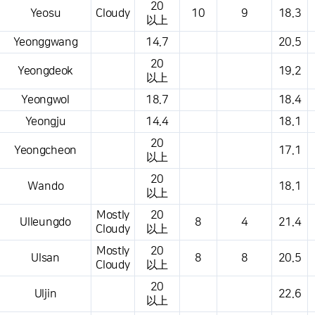
20
Yeosu
Cloudy
10
9
18.3
以上
Yeonggwang
14.7
20.5
20
Yeongdeok
19.2
以上
Yeongwol
18.7
18.4
Yeongju
14.4
18.1
20
Yeongcheon
17.1
以上
20
Wando
18.1
以上
Mostly
20
Ulleungdo
8
4
21.4
Cloudy
以上
Mostly
20
Ulsan
8
8
20.5
Cloudy
以上
20
Uljin
22.6
以上