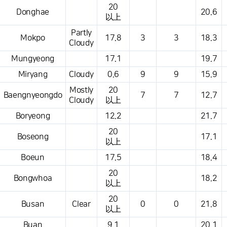
20
Donghae
20.6
以上
Partly
Mokpo
17.8
3
3
18.3
Cloudy
Mungyeong
17.1
19.7
Miryang
Cloudy
0.6
9
9
15.9
Mostly
20
Baengnyeongdo
7
7
12.7
Cloudy
以上
Boryeong
12.2
21.7
20
Boseong
17.1
以上
Boeun
17.5
18.4
20
Bongwhoa
18.2
以上
20
Busan
Clear
0
0
21.8
以上
Buan
9.1
20.1