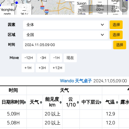
Yongin
-
mm
Suwon
28.6
−
℃
-
20 km
27.2
℃
0.0
Yeongheu
m/s
28.1
℃
0.8
m/s
-
mm
0.8
ngdo
26.1
m/s
-
℃
mm
-
0.3
mm
m/s
Osan
26.8
-
℃
mm
因素
1.4
m/s
25.7
-
℃
-
mm
0.5
m/s
-
29.2
mm
℃
-
区域
0.0
℃
Songtan
m/s
-
s
mm
26.5
℃
-
29.2
℃
时间
1.0
m/s
1.4
m/s
-
mm
23.
-
mm
0.0
℃
-
m
Move
-12H
-3H
-1H
现在
/s
m
+1H
+3H
+12H
Wando 天气桌子
2024.11.05.09:00
时间
天气
能见度
云
日期和时间
天气
中下层云
气温
露
km
1/10
这是一张气象条件表，显示地点、天气、温度、降水量、风压、气压等。
5.09H
20 以上
12.9
5.08H
20 以上
12.0