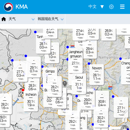
Jangnam
KMA
中文
-
27.4
℃
0.4
m/s
-
26.3
℃
Dongduch
-
天气
韩国现在天气
mm
Nammyeo
0.7
Paju
m/s
eon
n
Pocheon
-
-
℃
mm
-
27.3
m/s
℃
27.7
℃
27.4
26.9
Yangju
℃
℃
-
0.4
mm
m/s
0.5
m/s
0.3
0.2
m/s
m/s
-
mm
Tanhyeon
-
mm
-
-
28.3
mm
mm
℃
2
0.8
-
m/s
0
28.1
℃
-
mm
-
0.0
m/s
29.4
℃
-
mm
Jangheun
0.3
m/s
28.2
℃
-
gmyeon
mm
1.0
m/s
-
-
mm
Chang
27.1
℃
Eunpyeon
-
-
m/s
on
29.1
℃
Nowon
g
-
mm
0.7
Gimpo
m/s
27.7
℃
-
-
℃
28.1
mm
0.3
26.6
℃
℃
m/s
Seoul
-
29.0
-
1.1
m/
℃
0.0
-
m/s
m/s
mm
-
-
0.2
m
-
m/s
-
mm
mm
31.1
℃
-
28.3
mm
℃
28.2
℃
1
m/s
0.6
m/s
Bucheon
1.5
m/s
-
Guro
mm
-
Seocho
mm
Gwangmy
-
Incheon
-
mm
30.6
-
℃
eong
30.3
℃
29.0
℃
Gwacheon
0.0
-
m/s
30.1
30.8
℃
℃
0.6
m/s
0.8
m/s
-
28.2
mm
℃
1.9
0.4
31.4
m/s
m/s
-
℃
mm
-
mm
26.9
1.6
27.1
℃
℃
m/s
-
-
0.5
mm
mm
m/s
-
-
0.1
2.1
-
m/s
m/s
mm
-
mm
-
-
-
mm
mm
28.0
℃
Uiwang
30.2
℃
0.3
m/s
0.2
29.2
m/s
℃
-
-
mm
-
-
℃
mm
m/s
+
-
-
m/s
-
mm