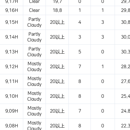
9.17H
Clear
19.7
0
0
29.
9.16H
Clear
18.8
1
1
29.
Partly
9.15H
20以上
4
3
30.
Cloudy
Partly
9.14H
20以上
3
3
30.
Cloudy
Partly
9.13H
20以上
5
0
30.
Cloudy
Mostly
9.12H
20以上
7
1
28.
Cloudy
Mostly
9.11H
20以上
8
0
27.
Cloudy
Mostly
9.10H
20以上
8
0
25.
Cloudy
Mostly
9.09H
20以上
7
0
24.
Cloudy
Mostly
9.08H
20以上
8
0
22.
Cloudy