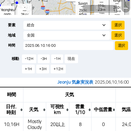
Yongin
-
mm
Suwon
27.9
−
℃
-
20 km
28.0
℃
2.3
Yeongheu
m/s
29.5
℃
1.6
m/s
-
mm
4.6
ngdo
28.4
m/s
-
℃
mm
-
3.1
mm
m/s
Osan
29.7
-
℃
mm
要素
6.5
m/s
28.0
-
℃
-
mm
1.8
m/s
-
-
mm
℃
-
地域
-
℃
Songtan
m/s
-
s
mm
27.6
℃
-
28.9
℃
時間
3.2
m/s
1.4
m/s
-
mm
25.
-
mm
-
m/
℃
-
m
移動
-12H
-3H
-1H
現在
/s
m
+1H
+3H
+12H
Jeonju 気象実況表
2025.06.10.16:00
時間
天気
日付.
可視性
雲量
天気
中低雲量
気温
時刻
km
1/10
これは、場所、天気、気温、降水量、風、
Mostly
10.16H
20以上
8
0
24.
気圧などを示す気象条件テーブルです。
Cloudy