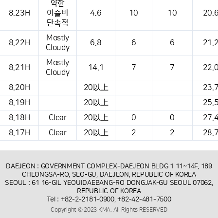
약한
8.23H
이슬비
4.6
10
10
20.
단속적
Mostly
8.22H
6.8
6
6
21.
Cloudy
Mostly
8.21H
14.1
7
7
22.
Cloudy
8.20H
20以上
23.
8.19H
20以上
25.
8.18H
Clear
20以上
0
0
27.
8.17H
Clear
20以上
2
2
28.
DAEJEON : GOVERNMENT COMPLEX-DAEJEON BLDG 1 11~14F, 189
CHEONGSA-RO, SEO-GU, DAEJEON, REPUBLIC OF KOREA
SEOUL : 61 16-GIL YEOUIDAEBANG-RO DONGJAK-GU SEOUL 07062,
REPUBLIC OF KOREA
Tel : +82-2-2181-0900, +82-42-481-7500
Copyright © 2023 KMA. All Rights RESERVED