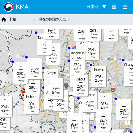
Jangnam
KMA
日本語
-
26.6
℃
2.5
m/s
-
26.2
℃
Dongduch
-
予報
現在の韓国の天気
mm
Nammyeo
3.2
Paju
m/s
eon
n
Pocheon
25.8
-
℃
mm
0.6
26.7
m/s
℃
28.1
℃
26.6
-
Yangju
℃
℃
-
2.2
mm
m/s
1.7
m/s
-
-
m/s
m/s
-
mm
Tanhyeon
-
mm
-
-
27.7
mm
mm
℃
2
3.7
-
m/s
0
-
℃
-
mm
-
-
m/s
28.9
℃
-
mm
Jangheun
1.9
m/s
27.7
℃
-
gmyeon
mm
4.5
m/s
-
-
mm
Chang
27.2
℃
Eunpyeon
-
2.3
m/s
on
28.2
℃
Nowon
g
-
mm
2.7
Gimpo
m/s
29.0
℃
-
-
℃
27.6
mm
2.0
28.0
℃
℃
m/s
Seoul
-
28.5
-
2.6
m/
℃
2.6
-
m/s
m/s
mm
-
-
1.7
m
-
m/s
-
mm
mm
28.6
℃
-
29.0
mm
℃
28.5
℃
4.9
m/s
2.5
m/s
Bucheon
5.4
m/s
-
Guro
mm
-
Seocho
mm
Gwangmy
-
Incheon
-
mm
29.2
-
℃
eong
29.3
℃
28.2
℃
Gwacheon
1.7
-
m/s
30
28.6
℃
℃
6.0
m/s
1.6
m/s
-
29.4
mm
℃
4.3
2.4
29.2
m/s
m/s
-
℃
mm
-
mm
27.4
4.2
26.0
℃
℃
m/s
-
-
3.0
mm
mm
m/s
-
-
1.7
2.1
-
m/s
m/s
mm
-
mm
-
-
-
mm
mm
27.6
℃
Uiwang
28.7
℃
3.2
m/s
0.9
28.9
m/s
℃
-
-
mm
-
1.9
℃
mm
m/s
+
-
-
m/s
-
mm