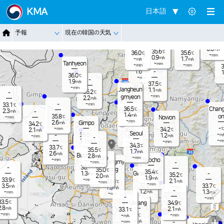
Jangnam
KMA
日本語
-
34.4
℃
1.6
m/s
-
35.8
℃
Dongduch
-
予報
現在の韓国の天気
mm
Nammyeo
0.8
m/s
eon
n
Pocheon
35.6
-
℃
mm
0.0
m/s
35.6
℃
36.0
35.6
Yangju
℃
℃
-
mm
0.9
m/s
-
1.7
m/s
m/s
Tanhyeon
-
mm
-
-
35.5
mm
mm
℃
3
1.6
-
m/s
1
36.0
℃
-
mm
-
1.9
m/s
37.5
℃
-
mm
Jangheun
1.1
m/s
36.2
-
℃
-
gmyeon
mm
2.2
m/s
-
-
33.1
mm
℃
Chang
36.5
℃
Eunpyeon
2.3
-
m/s
1.4
m/s
on
35.8
-
℃
Nowon
g
mm
-
mm
2.6
Gimpo
m/s
34.2
℃
-
-
℃
34.2
mm
2.1
36.3
℃
℃
m/s
Seoul
-
36.5
-
1.2
m/
℃
1.6
-
m/s
m/s
mm
-
-
1.1
m
-
m/s
-
mm
mm
34.3
℃
-
33.7
mm
℃
35.5
℃
1.7
m/s
2.6
m/s
Bucheon
2.8
m/s
-
Guro
mm
-
Seocho
mm
Gwangmy
-
-
mm
36.1
-
℃
eong
35.0
℃
35.4
℃
Gwacheon
1.3
-
m/s
35.2
℃
2.0
m/s
1.9
m/s
-
33.9
mm
℃
2.1
33.8
m/s
-
℃
mm
-
mm
32.9
3.5
33.7
℃
℃
m/s
-
1.3
mm
m/s
-
-
1.2
1.3
-
m/s
m/s
mm
-
mm
-
-
-
mm
mm
33.5
℃
Uiwang
34.9
℃
2.8
m/s
2.1
33.1
m/s
℃
-
-
mm
-
-
℃
mm
m/s
+
-
-
m/s
-
mm