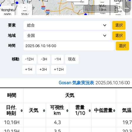
Yongin
-
mm
36.6
−
℃
-
20 km
34.7
℃
1.9
Yeongheu
m/s
2.0
m/s
-
mm
ngdo
33.8
-
℃
mm
1.5
m/s
Osan
31.2
-
℃
mm
要素
2.2
m/s
33.9
-
℃
-
mm
1.4
m/s
-
33.5
mm
℃
-
地域
1.3
℃
Songtan
m/s
-
s
mm
33.2
℃
-
35.2
℃
時間
2.8
m/s
1.5
m/s
-
mm
31.
-
mm
1.7
℃
-
m
移動
-12H
-3H
-1H
現在
/s
m
+1H
+3H
+12H
Gosan 気象実況表
2025.06.10.16:00
時間
天気
日付.
可視性
雲量
天気
中低雲量
気温
時刻
km
1/10
これは、場所、天気、気温、降水量、風、
10.16H
4.3
19.7
気圧などを示す気象条件テーブルです。
10.15H
3.5
20.3