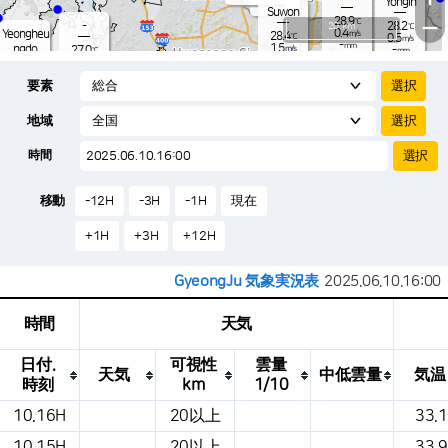
Yongin
-
mm
Suwon
28.9
−
℃
-
20 km
28.2
℃
0.4
Yeongheu
m/s
28.4
℃
0.5
m/s
-
mm
1.5
ngdo
27.0
m/s
-
℃
mm
-
0.9
mm
m/s
Osan
27.6
-
℃
mm
要素
2.6
m/s
27.9
-
℃
-
mm
0.9
m/s
-
28.7
mm
℃
-
地域
1.1
℃
Songtan
m/s
-
s
mm
28.0
℃
-
28.3
℃
時間
1.5
m/s
1.8
m/s
-
mm
24.
-
mm
0.0
℃
-
m
移動
-12H
-3H
-1H
現在
/s
m
+1H
+3H
+12H
GyeongJu 気象実況表
2025.06.10.16:00
時間
天気
日付.
可視性
雲量
天気
中低雲量
気温
時刻
km
1/10
これは、場所、天気、気温、降水量、風、
10.16H
20以上
33.1
気圧などを示す気象条件テーブルです。
10.15H
20以上
33.9