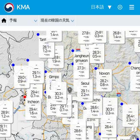
Jangnam
KMA
日本語
-
26.7
℃
0.7
m/s
-
26.7
℃
Dongduch
-
予報
現在の韓国の天気
mm
Nammyeo
1.6
Paju
m/s
eon
n
Pocheon
23.8
-
℃
mm
0.0
26
m/s
℃
25.8
℃
27.8
26.8
Yangju
℃
℃
-
1.4
mm
m/s
0.3
m/s
-
1.4
m/s
m/s
-
mm
Tanhyeon
-
mm
-
-
27.1
mm
mm
℃
2
1.1
-
m/s
0
28.1
℃
-
mm
-
1.2
m/s
28.3
℃
-
mm
Jangheun
0.5
m/s
28.8
℃
-
gmyeon
mm
1.9
m/s
-
-
mm
Chang
27.3
℃
Eunpyeon
-
-
m/s
on
29.1
℃
Nowon
g
-
mm
1.3
Gimpo
m/s
29.0
℃
-
-
℃
28.2
mm
0.9
26.2
℃
℃
m/s
Seoul
-
29.0
-
0.8
m/
℃
0.2
-
m/s
m/s
mm
-
-
0.1
m
-
m/s
-
mm
mm
29.1
℃
-
29.4
mm
℃
30.3
℃
2.2
m/s
0.7
m/s
Bucheon
3.2
m/s
-
Guro
mm
-
Seocho
mm
Gwangmy
-
Incheon
-
mm
29.8
-
℃
eong
29.1
℃
28.6
℃
Gwacheon
0.4
-
m/s
29.4
30.3
℃
℃
0.7
m/s
1.4
m/s
-
28.9
mm
℃
1.6
0.3
30.5
m/s
m/s
-
℃
mm
-
mm
28.1
1.2
26.4
℃
℃
m/s
-
-
1.6
mm
mm
m/s
-
-
0.3
2.3
-
m/s
m/s
mm
-
mm
-
-
-
mm
mm
28.1
℃
Uiwang
28.4
℃
0.2
m/s
-
28.6
m/s
℃
-
-
mm
-
-
℃
mm
m/s
+
-
-
m/s
-
mm