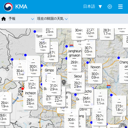
Jangnam
KMA
日本語
-
27.8
℃
0.4
m/s
-
28.0
℃
Dongduch
-
予報
現在の韓国の天気
mm
Nammyeo
2.1
Paju
m/s
eon
n
Pocheon
24.5
-
℃
mm
0.0
26.7
m/s
℃
27.2
℃
30.4
28.3
Yangju
℃
℃
-
2.5
mm
m/s
0.2
m/s
-
1.7
m/s
m/s
-
mm
Tanhyeon
-
mm
-
-
27.7
mm
mm
℃
2
0.5
-
m/s
0
29.5
℃
-
mm
-
1.3
m/s
30.7
℃
-
mm
Jangheun
0.5
m/s
29.7
℃
-
gmyeon
mm
2.3
m/s
-
-
mm
Chang
29.9
℃
Eunpyeon
-
-
m/s
on
30.0
℃
Nowon
g
-
mm
1.0
Gimpo
m/s
30.4
℃
-
-
℃
30.0
mm
1.1
28.0
℃
℃
m/s
Seoul
-
30.5
-
0.9
m/
℃
0.9
-
m/s
m/s
mm
-
-
0.4
m
-
m/s
-
mm
mm
29.2
℃
-
31.2
mm
℃
31.0
℃
2.9
m/s
1.5
m/s
Bucheon
2.9
m/s
-
Guro
mm
-
Seocho
mm
Gwangmy
-
Incheon
-
mm
30.8
-
℃
eong
30.2
℃
29.6
℃
Gwacheon
0.7
-
m/s
29.5
31.1
℃
℃
2.2
m/s
1.4
m/s
-
29.4
mm
℃
2.6
1.1
31.2
m/s
m/s
-
℃
mm
-
mm
28.7
1.9
27.5
℃
℃
m/s
-
-
0.9
mm
mm
m/s
-
-
0.6
1.8
-
m/s
m/s
mm
-
mm
-
-
-
mm
mm
28.6
℃
Uiwang
29.7
℃
1.3
m/s
1.6
30.6
m/s
℃
-
-
mm
-
-
℃
mm
m/s
+
-
-
m/s
-
mm