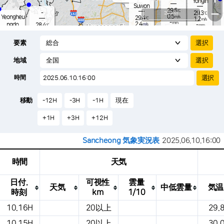
Yongin
-
mm
Suwon
29.5
−
℃
-
20 km
29.3
℃
0.5
Yeongheu
m/s
29.4
℃
1.2
m/s
-
mm
2.4
ngdo
28.4
m/s
-
℃
mm
-
1.4
mm
m/s
Osan
28.1
-
℃
mm
要素
1.7
m/s
29.3
-
℃
-
mm
1.2
m/s
-
29.5
mm
℃
-
地域
0.5
℃
Songtan
m/s
-
s
mm
28.8
℃
-
29.3
℃
時間
2.0
m/s
1.4
m/s
-
mm
25.
-
mm
0.4
℃
-
m
移動
-12H
-3H
-1H
現在
/s
m
+1H
+3H
+12H
Sancheong 気象実況表
2025.06.10.16:00
時間
天気
日付.
可視性
雲量
天気
中低雲量
気温
時刻
km
1/10
これは、場所、天気、気温、降水量、風、
10.16H
20以上
29.
気圧などを示す気象条件テーブルです。
10.15H
20以上
30.