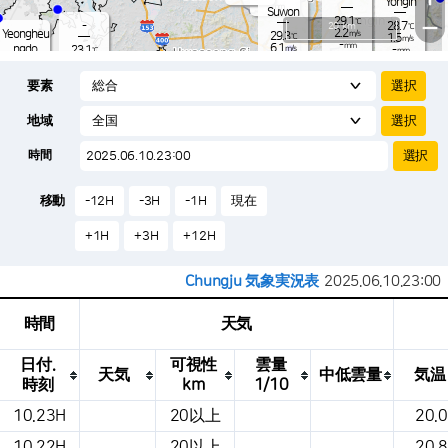
Yongin
-
mm
Suwon
29.1
−
℃
-
20 km
28.7
℃
2.2
Yeongheu
m/s
29.3
℃
1.5
m/s
-
mm
6.1
ngdo
23.1
m/s
-
℃
mm
-
2.3
mm
m/s
Osan
24.7
13.0
℃
mm
要素
6.6
m/s
26.7
-
℃
6.0
mm
1.3
m/s
-
27.2
mm
℃
-
地域
-
℃
Songtan
m/s
-
s
mm
23.8
℃
-
26.3
℃
時間
1.6
m/s
0.8
m/s
27.0
mm
22.
-
mm
0.1
℃
1.0
移動
-12H
-3H
-1H
現在
/s
m
+1H
+3H
+12H
Chungju 気象実況表
2025.06.10.23:00
時間
天気
日付.
可視性
雲量
天気
中低雲量
気温
時刻
km
1/10
これは、場所、天気、気温、降水量、風、
10.23H
20以上
20.0
気圧などを示す気象条件テーブルです。
10.22H
20以上
20.8