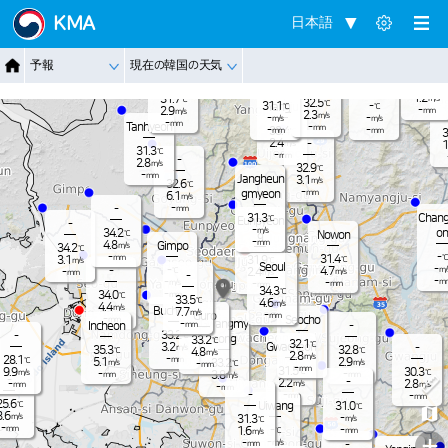
Jangnam
KMA
日本語
-
29.0
℃
5.1
m/s
-
29.3
℃
Dongduch
-
予報
現在の韓国の天気
mm
Nammyeo
4.8
Paju
m/s
eon
n
Pocheon
30.7
-
℃
mm
1.2
31.7
m/s
℃
32.5
℃
31.1
-
Yangju
℃
℃
-
2.9
mm
m/s
2.3
m/s
-
-
m/s
m/s
-
mm
Tanhyeon
-
mm
-
-
33.4
mm
mm
℃
3
2.4
-
m/s
1
31.3
℃
-
mm
-
2.8
m/s
32.9
℃
-
mm
Jangheun
3.1
m/s
32.6
℃
-
gmyeon
mm
6.1
m/s
-
-
mm
Chang
31.3
℃
Eunpyeon
-
-
m/s
on
34.2
℃
Nowon
g
-
mm
4.8
Gimpo
m/s
34.2
℃
-
-
℃
31.4
mm
3.1
31.9
℃
℃
m/s
Seoul
-
-
-
4.7
m/
℃
2.4
-
m/s
m/s
mm
-
-
-
m
-
m/s
-
mm
mm
34.3
℃
-
34.0
mm
℃
33.5
℃
4.6
m/s
4.4
m/s
Bucheon
7.7
m/s
-
Guro
mm
-
Seocho
mm
Gwangmy
-
Incheon
-
mm
33.2
-
℃
eong
33.2
℃
32.1
℃
Gwacheon
3.2
-
m/s
35.3
32.8
℃
℃
4.8
m/s
2.8
m/s
-
28.1
mm
℃
5.1
2.9
33.2
m/s
m/s
-
℃
mm
-
mm
31.5
9.9
30.3
℃
℃
m/s
-
-
3.8
mm
mm
m/s
-
-
2.2
2.8
-
m/s
m/s
mm
-
mm
-
-
-
mm
mm
25.6
℃
Uiwang
31.0
℃
8.6
m/s
-
31.3
m/s
℃
-
-
mm
-
1.6
℃
mm
m/s
+
-
-
m/s
-
mm