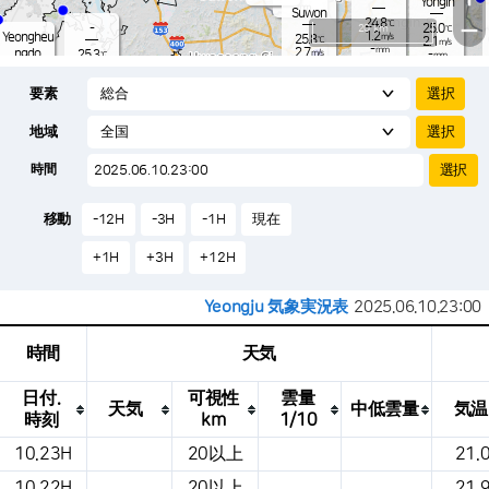
Yongin
-
mm
Suwon
24.8
−
℃
-
20 km
25.0
℃
1.2
Yeongheu
m/s
25.8
℃
2.1
m/s
-
mm
2.7
ngdo
25.3
m/s
-
℃
mm
-
3.8
mm
m/s
Osan
27.0
-
℃
mm
要素
6.6
m/s
25.2
-
℃
-
mm
2.6
m/s
-
26.3
mm
℃
-
地域
-
℃
Songtan
m/s
-
s
mm
24.9
℃
-
25.2
℃
時間
2.8
m/s
0.6
m/s
-
mm
22.
-
mm
1.1
℃
-
m
移動
-12H
-3H
-1H
現在
/s
m
+1H
+3H
+12H
Yeongju 気象実況表
2025.06.10.23:00
時間
天気
日付.
可視性
雲量
天気
中低雲量
気温
時刻
km
1/10
これは、場所、天気、気温、降水量、風、
10.23H
20以上
21.
気圧などを示す気象条件テーブルです。
10.22H
20以上
21.