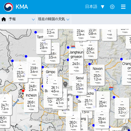
Jangnam
KMA
日本語
-
22.6
℃
1.5
m/s
-
22.2
℃
Dongduch
-
予報
現在の韓国の天気
mm
Nammyeo
3.2
Paju
m/s
eon
n
Pocheon
21.1
-
℃
mm
0.0
21.3
m/s
℃
22.3
℃
22.4
-
Yangju
℃
℃
-
2.2
mm
m/s
0.8
m/s
2.9
-
m/s
m/s
-
mm
Tanhyeon
-
mm
-
-
22.5
mm
mm
℃
2
1.7
-
m/s
1
22.1
℃
-
mm
-
2.8
m/s
25.6
℃
-
mm
Jangheun
0.7
m/s
23.6
℃
-
gmyeon
mm
3.5
m/s
-
-
mm
Chang
24.5
℃
Eunpyeon
-
-
m/s
on
23.8
℃
Nowon
g
-
mm
3.4
Gimpo
m/s
23.3
℃
-
-
℃
25.0
mm
3.2
25.4
℃
℃
m/s
Seoul
-
25.4
-
1.2
m/
℃
2.0
-
m/s
m/s
mm
-
-
0.3
m
-
m/s
-
mm
mm
25.3
℃
-
24.8
mm
℃
26.1
℃
3.5
m/s
2.3
m/s
Bucheon
4.6
m/s
-
Guro
mm
-
Seocho
mm
Gwangmy
-
Incheon
-
mm
26.5
-
℃
eong
26.5
℃
25.1
℃
Gwacheon
1.0
-
m/s
26.6
25.4
℃
℃
4.1
m/s
2.1
m/s
-
24.7
mm
℃
4.1
3.0
26.4
m/s
m/s
-
℃
mm
-
mm
24.7
7.3
23.0
℃
℃
m/s
-
-
2.7
mm
mm
m/s
-
-
1.5
3.2
-
m/s
m/s
mm
-
mm
-
-
-
mm
mm
26.5
℃
Uiwang
25.4
℃
4.2
m/s
1.8
26.0
m/s
℃
-
-
mm
-
1.2
℃
mm
m/s
+
-
-
m/s
-
mm