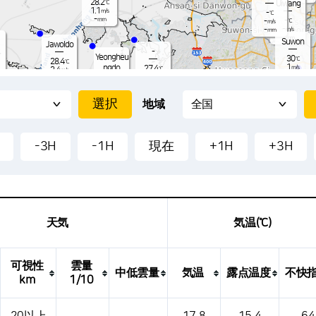
28.2
℃
Uiwang
1.1
m/s
-
℃
-
-
mm
-
℃
m/s
-
-
m/s
mm
-
mm
Suwon
Jawoldo
-
Yeongheu
30
℃
28.4
℃
1
ngdo
27.4
m/s
℃
2.4
m/s
-
0.8
mm
m/s
-
O
mm
27.9
-
℃
mm
1.1
m/s
30
-
-
地域
mm
-
2.
-
31.9
℃
-
29.4
0.1
℃
S
m/s
1.0
-
m/s
mm
27.9
℃
-
mm
0.5
-3H
-1H
現在
+1H
+3H
m/s
-
-
mm
26.4
℃
0.0
m/s
-
mm
天気
気温(℃)
可視性
雲量
中低雲量
気温
露点温度
不快
km
1/10
、降水量、風、気圧などを示す気象条件テーブルです。