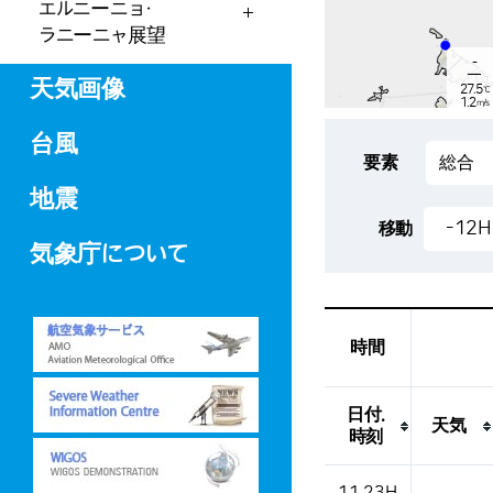
エルニーニョ·
ラニーニャ展望
-
天気画像
27.5
℃
1.2
m/s
-
mm
台風
要素
地震
-
26.3
-12H
移動
℃
3.5
m/s
気象庁について
-
mm
時間
日付.
天気
時刻
これは、場所、天気、気温