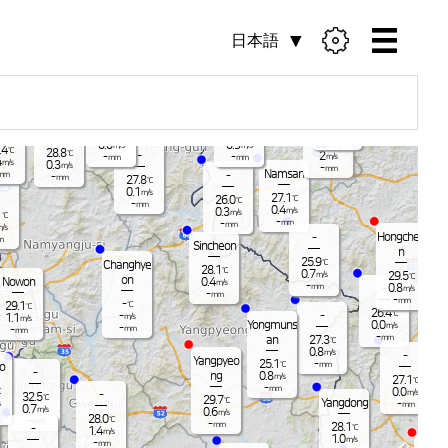
日本語
Bukchunc
heon
Chuncheo
-
-
duch
29.2
℃
n
on
0.1
Pocheon
m/s
26.7
26.1
℃
℃
-
mm
30.4
0.0
0.9
℃
m/s
m/s
.4
℃
28.8
℃
-
2
-
-
m/s
mm
mm
4
m/s
0.3
m/s
-
mm
Namsan
-
mm
-
mm
27.8
℃
0.1
m/s
27
27.1
℃
26.0
℃
-
mm
0.
0.4
0.3
m/s
m/s
1
℃
-
-
mm
-
mm
/s
Hongcheo
-
m
Sincheon
n
25.9
℃
Changhye
28.1
℃
0.7
m/s
29.5
℃
on
Nowon
0.4
m/s
-
0.8
mm
-
m/s
-
mm
-
mm
-
℃
29.1
℃
26.4
℃
-
-
1.1
m/s
m/s
Yongmuns
0.0
m/s
-
mm
-
mm
-
mm
an
27.3
℃
0.8
m/s
-
Hoe
Yangpyeo
25.1
-
℃
mm
o
-
ng
0.8
m/s
27.1
℃
-
mm
0.0
℃
m/s
-
28
32.5
℃
29.7
℃
Yangdong
-
mm
0.
0.7
m/s
0.6
m/s
28.0
-
℃
-
mm
-
mm
28.1
-
℃
1.4
m/s
1.0
m/s
-
mm