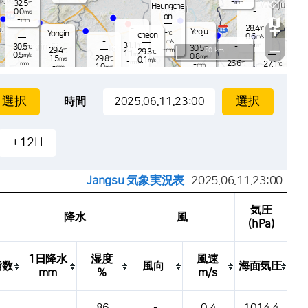
Won
-
32.5
mm
℃
Heungche
-
0.0
m/s
on
30.8
-
mm
1.4
m/
28.4
-
+
℃
-
Yeoju
-
Yongin
-
℃
Icheon
mm
0.6
m/s
-
-
m/s
-
31.1
mm
℃
-
30.5
-
℃
30.5
℃
-
−
20 km
29.4
mm
℃
29.3
℃
1.1
0.5
m/s
m/s
0.8
m/s
1.5
29.8
℃
m/s
0.1
m/s
-
26.6
mm
-
27.1
℃
mm
-
℃
mm
1.0
-
m/s
mm
-
mm
0.0
0.6
m/s
m/s
-
mm
san
-
-
mm
mm
-
.7
-
℃
時間
0
m/s
26.1
℃
29.6
mm
℃
-
0.0
m/s
0.7
ongtan
m/s
-
-
mm
-
27.6
mm
℃
-
32.4
0.8
℃
m/s
+12H
27.1
℃
2.5
-
m/s
mm
25.9
0.0
℃
m/s
-
mm
0.0
-
m/s
mm
-
mm
Jangsu 気象実況表
2025.06.11.23:00
気圧
降水
風
(hPa)
1日降水
湿度
風速
指数
風向
海面気圧
mm
%
m/s