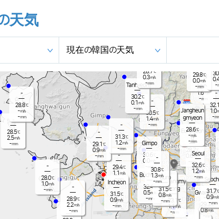
の天気
Jangnam
-
30.0
℃
現在の韓国の天気
0.4
m/s
28.3
℃
Dong
-
mm
Nammyeo
0.3
Paju
m/s
e
n
-
mm
28.7
℃
30
29.8
Yangju
℃
0.3
m/s
0.
0.0
m/s
-
mm
Tanhyeon
-
-
30.9
mm
℃
1.6
-
-
m/s
30.2
℃
-
mm
-
0.1
m/s
28.8
32.
℃
-
mm
Jangheun
-
1.0
m/s
m
30.5
℃
-
-
gmyeon
mm
m
1.4
m/s
-
-
-
mm
28.6
℃
Eunpyeon
28.5
-
℃
-
m/s
31.3
℃
2.5
g
m/s
-
mm
1.2
Gimpo
m/s
-
29.1
mm
℃
-
mm
0.9
28.7
℃
m/s
Seoul
30.6
-
℃
0.6
-
m/s
mm
-
0.0
m/s
-
mm
32.6
-
℃
-
29.4
mm
℃
30.8
℃
1.2
m/s
1.1
m/s
Bucheon
1.3
m/s
-
Guro
28.0
mm
℃
-
Seoch
mm
Gwangmy
-
Incheon
mm
1.0
m/s
32.4
-
℃
eong
31.5
-
℃
mm
31.7
Gwacheon
0.5
m/s
31.5
℃
0.8
m/s
0.9
m/s
-
28.9
mm
℃
0.9
33.1
m/s
-
℃
mm
-
mm
29.3
2.2
℃
m/s
-
1.1
mm
m/s
-
0.8
-
m/s
mm
-
mm
-
-
mm