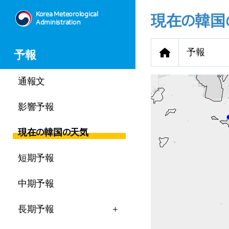
Korea Meteorological
現在の韓国
Administration
予報
予報
通報文
影響予報
現在の韓国の天気
-
29.4
℃
2.8
m/s
短期予報
-
mm
中期予報
長期予報