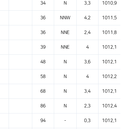
34
N
3.3
1010.9
36
NNW
4.2
1011.5
36
NNE
2.4
1011.8
39
NNE
4
1012.1
48
N
3.6
1012.1
58
N
4
1012.2
68
N
3.4
1012.1
86
N
2.3
1012.4
94
-
0.3
1012.1