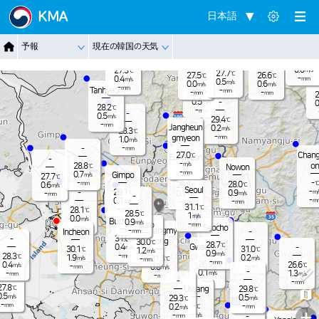
Jangnam
KMA
日本語
-
26.9
℃
1.1
m/s
-
26.3
℃
Dongduch
-
予報
現在の韓国の天気
mm
Nammyeo
0.8
Paju
m/s
eon
n
Pocheon
24.8
-
℃
mm
0.0
27.3
m/s
℃
27.7
℃
27.5
26.6
Yangju
℃
℃
-
0.4
mm
m/s
0.5
m/s
0.0
0.6
m/s
m/s
-
mm
Tanhyeon
-
mm
-
-
27.9
mm
mm
℃
2
0.5
-
m/s
0
28.2
℃
-
mm
-
0.5
m/s
29.4
℃
-
mm
Jangheun
0.2
m/s
28.3
℃
-
gmyeon
mm
1.0
m/s
-
-
mm
Chang
27.0
℃
Eunpyeon
-
-
m/s
on
28.8
℃
Nowon
g
-
mm
0.7
Gimpo
m/s
27.7
℃
-
-
℃
28.0
mm
0.6
26.8
℃
℃
m/s
Seoul
-
29.1
-
0.9
m/
℃
0.1
-
m/s
m/s
mm
-
-
0.1
m
-
m/s
-
mm
mm
31.1
℃
-
28.1
mm
℃
28.5
℃
1
m/s
0.0
m/s
Bucheon
0.9
m/s
-
Guro
mm
-
Seocho
mm
Gwangmy
-
Incheon
-
mm
31.0
-
℃
eong
30.0
℃
28.7
℃
Gwacheon
0.4
-
m/s
30.1
31.0
℃
℃
1.2
m/s
0.9
m/s
-
28.3
mm
℃
1.9
0.2
31.3
m/s
m/s
-
℃
mm
-
mm
26.9
0.4
26.6
℃
℃
m/s
-
-
0.8
mm
mm
m/s
-
-
0.1
1.3
-
m/s
m/s
mm
-
mm
-
-
-
mm
mm
27.8
℃
Uiwang
29.8
℃
0.5
m/s
0.5
29.3
m/s
℃
-
-
mm
-
0.2
℃
mm
m/s
+
-
-
m/s
-
mm