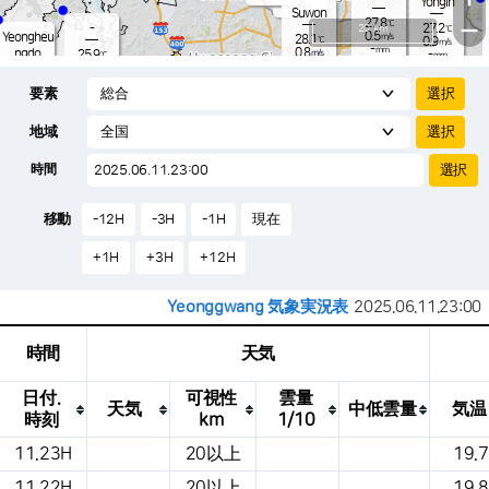
Yongin
-
mm
Suwon
27.8
−
℃
-
20 km
27.2
℃
0.5
Yeongheu
m/s
28.1
℃
0.9
m/s
-
mm
0.8
ngdo
25.9
m/s
-
℃
mm
-
0.9
mm
m/s
Osan
27.3
-
℃
mm
要素
0.5
m/s
25.5
-
℃
-
mm
0.0
m/s
-
28.7
mm
℃
-
地域
0.2
℃
Songtan
m/s
-
s
mm
26.6
℃
-
29.3
℃
時間
0.5
m/s
1.1
m/s
-
mm
23.
-
mm
0.0
℃
-
m
移動
-12H
-3H
-1H
現在
/s
m
+1H
+3H
+12H
Yeonggwang 気象実況表
2025.06.11.23:00
時間
天気
日付.
可視性
雲量
天気
中低雲量
気温
時刻
km
1/10
これは、場所、天気、気温、降水量、風、
11.23H
20以上
19.7
気圧などを示す気象条件テーブルです。
11.22H
20以上
19.8