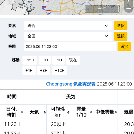
−
20 km
要素
地域
時間
移動
-12H
-3H
-1H
現在
+1H
+3H
+12H
Cheongsong 気象実況表
2025.06.11.23:00
時間
天気
日付.
可視性
雲量
天気
中低雲量
気温
時刻
km
1/10
これは、場所、天気、気温、降水量、風、
11.23H
20以上
20.3
気圧などを示す気象条件テーブルです。
11.22H
20以上
20.9