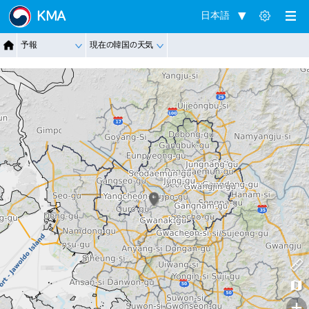
KMA
日本語
予報
現在の韓国の天気
+