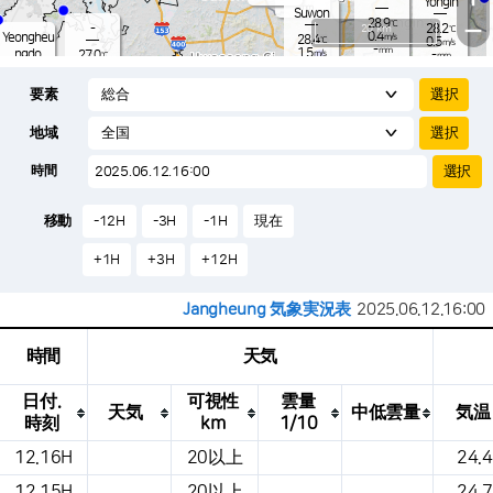
Yongin
-
mm
Suwon
28.9
−
℃
-
20 km
28.2
℃
0.4
Yeongheu
m/s
28.4
℃
0.5
m/s
-
mm
1.5
ngdo
27.0
m/s
-
℃
mm
-
0.9
mm
m/s
Osan
27.6
-
℃
mm
要素
2.6
m/s
27.9
-
℃
-
mm
0.9
m/s
-
28.7
mm
℃
-
地域
1.1
℃
Songtan
m/s
-
s
mm
28.0
℃
-
28.3
℃
時間
1.5
m/s
1.8
m/s
-
mm
24.
-
mm
0.0
℃
-
m
移動
-12H
-3H
-1H
現在
/s
m
+1H
+3H
+12H
Jangheung 気象実況表
2025.06.12.16:00
時間
天気
日付.
可視性
雲量
天気
中低雲量
気温
時刻
km
1/10
これは、場所、天気、気温、降水量、風、
12.16H
20以上
24.4
気圧などを示す気象条件テーブルです。
12.15H
20以上
24.7