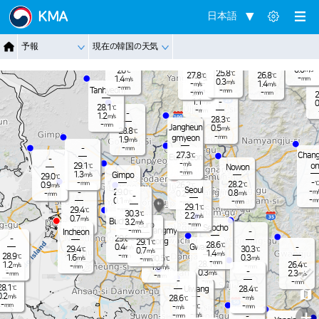
Jangnam
KMA
日本語
-
26.7
℃
0.7
m/s
-
26.7
℃
Dongduch
-
予報
現在の韓国の天気
mm
Nammyeo
1.6
Paju
m/s
eon
n
Pocheon
23.8
-
℃
mm
0.0
26
m/s
℃
25.8
℃
27.8
26.8
Yangju
℃
℃
-
1.4
mm
m/s
0.3
m/s
-
1.4
m/s
m/s
-
mm
Tanhyeon
-
mm
-
-
27.1
mm
mm
℃
2
1.1
-
m/s
0
28.1
℃
-
mm
-
1.2
m/s
28.3
℃
-
mm
Jangheun
0.5
m/s
28.8
℃
-
gmyeon
mm
1.9
m/s
-
-
mm
Chang
27.3
℃
Eunpyeon
-
-
m/s
on
29.1
℃
Nowon
g
-
mm
1.3
Gimpo
m/s
29.0
℃
-
-
℃
28.2
mm
0.9
26.2
℃
℃
m/s
Seoul
-
29.0
-
0.8
m/
℃
0.2
-
m/s
m/s
mm
-
-
0.1
m
-
m/s
-
mm
mm
29.1
℃
-
29.4
mm
℃
30.3
℃
2.2
m/s
0.7
m/s
Bucheon
3.2
m/s
-
Guro
mm
-
Seocho
mm
Gwangmy
-
Incheon
-
mm
29.8
-
℃
eong
29.1
℃
28.6
℃
Gwacheon
0.4
-
m/s
29.4
30.3
℃
℃
0.7
m/s
1.4
m/s
-
28.9
mm
℃
1.6
0.3
30.5
m/s
m/s
-
℃
mm
-
mm
28.1
1.2
26.4
℃
℃
m/s
-
-
1.6
mm
mm
m/s
-
-
0.3
2.3
-
m/s
m/s
mm
-
mm
-
-
-
mm
mm
28.1
℃
Uiwang
28.4
℃
0.2
m/s
-
28.6
m/s
℃
-
-
mm
-
-
℃
mm
m/s
+
-
-
m/s
-
mm