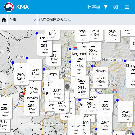
Jangnam
KMA
日本語
-
26.7
℃
0.7
m/s
-
26.7
℃
Dongduch
-
予報
現在の韓国の天気
mm
Nammyeo
1.6
Paju
m/s
eon
n
Pocheon
23.8
-
℃
mm
0.0
26
m/s
℃
25.8
℃
27.8
26.8
Yangju
℃
℃
-
1.4
mm
m/s
0.3
m/s
-
1.4
m/s
m/s
-
mm
Tanhyeon
-
mm
-
-
27.1
mm
mm
℃
2
1.1
-
m/s
0
28.1
℃
-
mm
-
1.2
m/s
28.3
℃
-
mm
Jangheun
0.5
m/s
28.8
℃
-
gmyeon
mm
1.9
m/s
-
-
mm
Chang
27.3
℃
Eunpyeon
-
-
m/s
on
29.1
℃
Nowon
g
-
mm
1.3
Gimpo
m/s
29.0
℃
-
-
℃
28.2
mm
0.9
26.2
℃
℃
m/s
Seoul
-
29.0
-
0.8
m/
℃
0.2
-
m/s
m/s
mm
-
-
0.1
m
-
m/s
-
mm
mm
29.1
℃
-
29.4
mm
℃
30.3
℃
2.2
m/s
0.7
m/s
Bucheon
3.2
m/s
-
Guro
mm
-
Seocho
mm
Gwangmy
-
Incheon
-
mm
29.8
-
℃
eong
29.1
℃
28.6
℃
Gwacheon
0.4
-
m/s
29.4
30.3
℃
℃
0.7
m/s
1.4
m/s
-
28.9
mm
℃
1.6
0.3
30.5
m/s
m/s
-
℃
mm
-
mm
28.1
1.2
26.4
℃
℃
m/s
-
-
1.6
mm
mm
m/s
-
-
0.3
2.3
-
m/s
m/s
mm
-
mm
-
-
-
mm
mm
28.1
℃
Uiwang
28.4
℃
0.2
m/s
-
28.6
m/s
℃
-
-
mm
-
-
℃
mm
m/s
+
-
-
m/s
-
mm