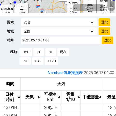
Yongin
-
mm
Suwon
28.9
−
℃
-
20 km
28.2
℃
0.4
Yeongheu
m/s
28.4
℃
0.5
m/s
-
mm
1.5
ngdo
27.0
m/s
-
℃
mm
-
0.9
mm
m/s
Osan
27.6
-
℃
mm
要素
2.6
m/s
27.9
-
℃
-
mm
0.9
m/s
-
28.7
mm
℃
-
地域
1.1
℃
Songtan
m/s
-
s
mm
28.0
℃
-
28.3
℃
時間
1.5
m/s
1.8
m/s
-
mm
24.
-
mm
0.0
℃
-
m
移動
-12H
-3H
-1H
現在
/s
m
+1H
+3H
+12H
Namhae 気象実況表
2025.06.13.01:00
時間
天気
日付.
可視性
雲量
天気
中低雲量
気温
時刻
km
1/10
これは、場所、天気、気温、降水量、風、
13.01H
20以上
18.4
気圧などを示す気象条件テーブルです。
13.00H
20以上
18.3