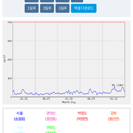
1일후
2일후
3일후
엑셀 다운로드
서울
관악산
백령도
강화
(송월동)
(중앙동)
(백령면)
(불은면)
수원
연평도