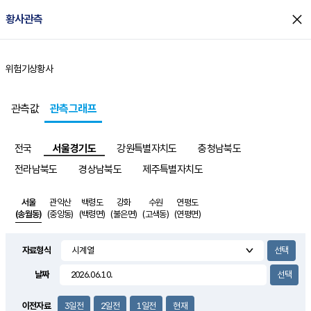
close
황사관측
위험기상
황사
홈
관측값
관측그래프
전국
서울경기도
강원특별자치도
충청남북도
전라남북도
경상남북도
제주특별자치도
서울
관악산
백령도
강화
수원
연평도
(송월동)
(중앙동)
(백령면)
(불은면)
(고색동)
(연평면)
자료형식
날짜
이전자료
3일전
2일전
1일전
현재