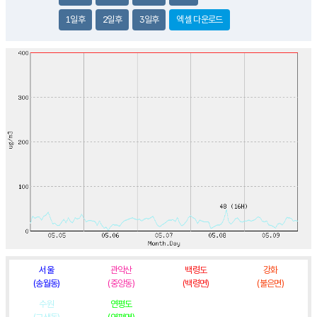
1일후
2일후
3일후
엑셀 다운로드
서울
관악산
백령도
강화
(송월동)
(중앙동)
(백령면)
(불은면)
수원
연평도