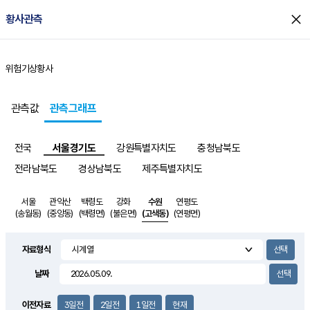
close
황사관측
위험기상
황사
홈
관측값
관측그래프
전국
서울경기도
강원특별자치도
충청남북도
전라남북도
경상남북도
제주특별자치도
서울
관악산
백령도
강화
수원
연평도
(송월동)
(중앙동)
(백령면)
(불은면)
(고색동)
(연평면)
자료형식
날짜
이전자료
3일전
2일전
1일전
현재