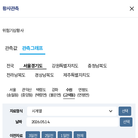
close
황사관측
위험기상
황사
홈
관측값
관측그래프
전국
서울경기도
강원특별자치도
충청남북도
전라남북도
경상남북도
제주특별자치도
서울
관악산
백령도
강화
수원
연평도
(송월동)
(중앙동)
(백령면)
(불은면)
(고색동)
(연평면)
자료형식
날짜
이전자료
3일전
2일전
1일전
현재