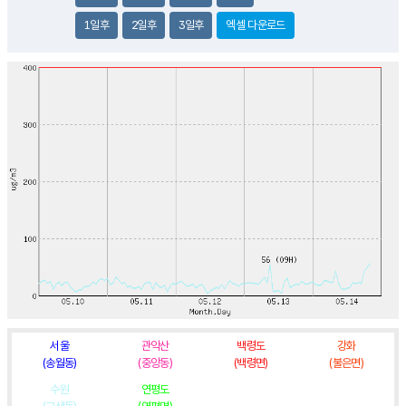
1일후
2일후
3일후
엑셀 다운로드
서울
관악산
백령도
강화
(송월동)
(중앙동)
(백령면)
(불은면)
수원
연평도