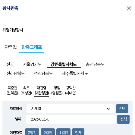
close
황사관측
위험기상
황사
홈
관측값
관측그래프
전국
서울경기도
강원특별자치도
충청남북도
전라남북도
경상남북도
제주특별자치도
북춘천
속초
대관령
영월
광덕산
(신북읍)
(토성면)
(대관령면)
(영월읍)
(사내면)
자료형식
날짜
이전자료
3일전
2일전
1일전
현재