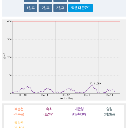
1일후
2일후
3일후
엑셀 다운로드
북춘천
속초
대관령
영월
(신북읍)
(토성면)
(대관령면)
(영월읍)
광덕산