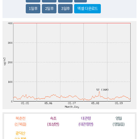
1일후
2일후
3일후
엑셀 다운로드
북춘천
속초
대관령
영월
(신북읍)
(토성면)
(대관령면)
(영월읍)
광덕산