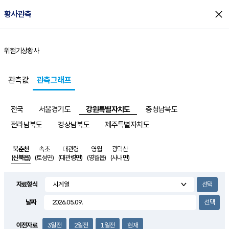
close
황사관측
위험기상
황사
홈
관측값
관측그래프
전국
서울경기도
강원특별자치도
충청남북도
전라남북도
경상남북도
제주특별자치도
북춘천
속초
대관령
영월
광덕산
(신북읍)
(토성면)
(대관령면)
(영월읍)
(사내면)
자료형식
날짜
이전자료
3일전
2일전
1일전
현재