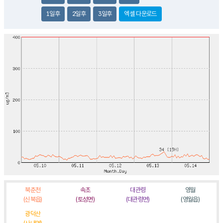
1일후
2일후
3일후
엑셀 다운로드
북춘천
속초
대관령
영월
(신북읍)
(토성면)
(대관령면)
(영월읍)
광덕산