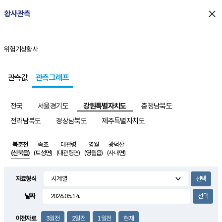
close
황사관측
위험기상
황사
홈
관측값
관측그래프
전국
서울경기도
강원특별자치도
충청남북도
전라남북도
경상남북도
제주특별자치도
북춘천
속초
대관령
영월
광덕산
(신북읍)
(토성면)
(대관령면)
(영월읍)
(사내면)
자료형식
날짜
이전자료
3일전
2일전
1일전
현재