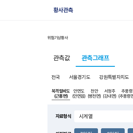
황사관측
위험기상
황사
홈
관측값
관측그래프
전국
서울경기도
강원특별자치도
북격렬비도
안면도
천안
서청주
추풍령
(근흥면)
(안면읍)
(병천면)
(강내면)
(추풍령면
자료형식