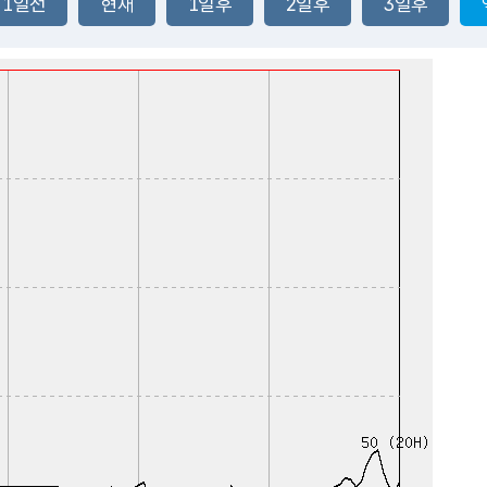
1일전
현재
1일후
2일후
3일후