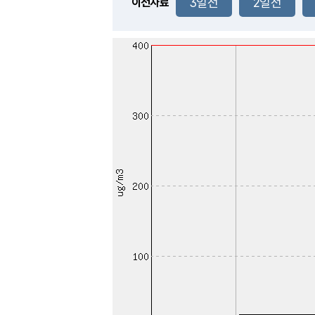
3일전
2일전
이전자료