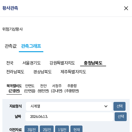
close
황사관측
위험기상
황사
홈
관측값
관측그래프
전국
서울경기도
강원특별자치도
충청남북도
전라남북도
경상남북도
제주특별자치도
북격렬비도
안면도
천안
서청주
추풍령
(근흥면)
(안면읍)
(병천면)
(강내면)
(추풍령면)
자료형식
날짜
이전자료
3일전
2일전
1일전
현재