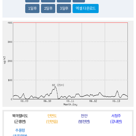
1일후
2일후
3일후
엑셀 다운로드
북격렬비도
안면도
천안
서청주
(근흥면)
(안면읍)
(병천면)
(강내면)
추풍령