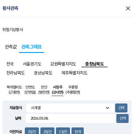
close
황사관측
위험기상
황사
홈
관측값
관측그래프
전국
서울경기도
강원특별자치도
충청남북도
전라남북도
경상남북도
제주특별자치도
북격렬비도
안면도
천안
서청주
추풍령
(근흥면)
(안면읍)
(병천면)
(강내면)
(추풍령면)
자료형식
날짜
이전자료
3일전
2일전
1일전
현재