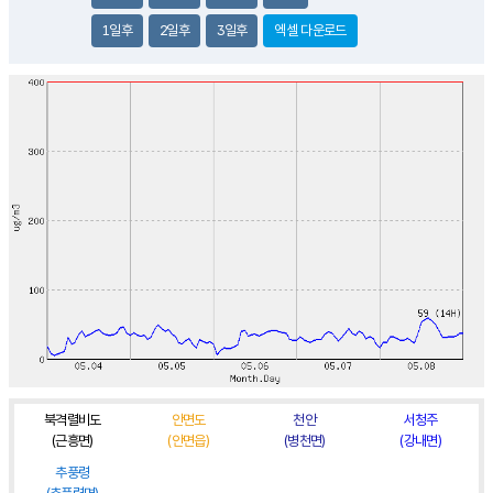
1일후
2일후
3일후
엑셀 다운로드
북격렬비도
안면도
천안
서청주
(근흥면)
(안면읍)
(병천면)
(강내면)
추풍령