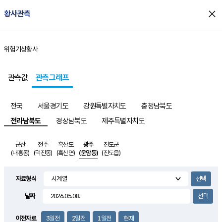
close
황사관측
위험기상
황사
홈
관측값
관측그래프
전국
서울경기도
강원특별자치도
충청남북도
전라남북도
경상남북도
제주특별자치도
군산
전주
흑산도
광주
진도군
(내흥동)
(덕진동)
(흑산면)
(운암동)
(진도읍)
자료형식
날짜
이전자료
3일전
2일전
1일전
현재