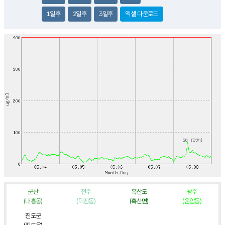
1일후
2일후
3일후
엑셀 다운로드
군산
전주
흑산도
광주
(내흥동)
(덕진동)
(흑산면)
(운암동)
진도군