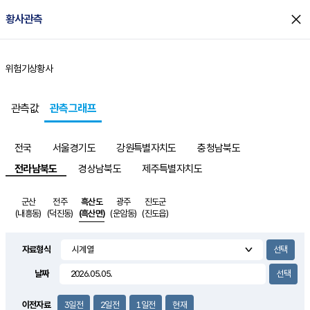
close
황사관측
위험기상
황사
홈
관측값
관측그래프
전국
서울경기도
강원특별자치도
충청남북도
전라남북도
경상남북도
제주특별자치도
군산
전주
흑산도
광주
진도군
(내흥동)
(덕진동)
(흑산면)
(운암동)
(진도읍)
자료형식
날짜
이전자료
3일전
2일전
1일전
현재