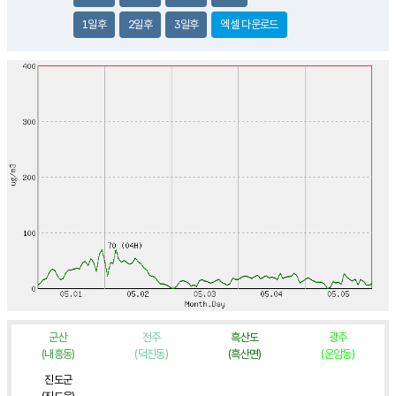
1일후
2일후
3일후
엑셀 다운로드
군산
전주
흑산도
광주
(내흥동)
(덕진동)
(흑산면)
(운암동)
진도군