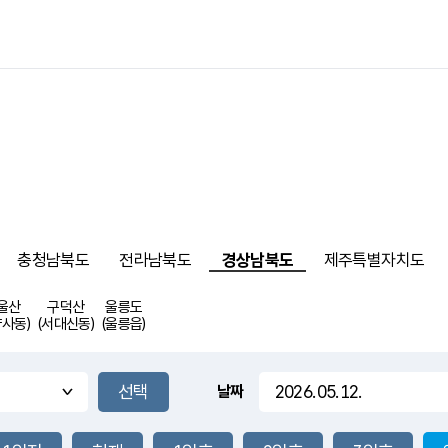
충청남북도
전라남북도
경상남북도
제주특별자치도
울산
구덕산
울릉도
약사동)
(서대신동)
(울릉읍)
날짜