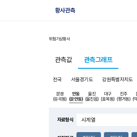
황사관측
위험기상
황사
홈
관측값
관측그래프
전국
서울경기도
강원특별자치도
문경
안동
울진
대구
진주
(유곡동)
(운안동)
(울진읍)
(효목동)
(평거동)
(
자료형식