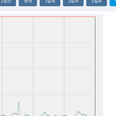
1일전
현재
1일후
2일후
3일후