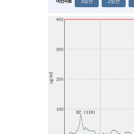
3일전
2일전
이전자료