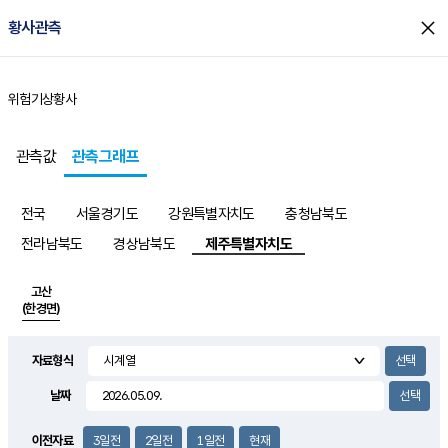
close
황사관측
위험기상
황사
홈
관측값
관측그래프
전국
서울경기도
강원특별자치도
충청남북도
전라남북도
경상남북도
제주특별자치도
고산
(한경면)
자료형식
날짜
이전자료
3일전
2일전
1일전
현재