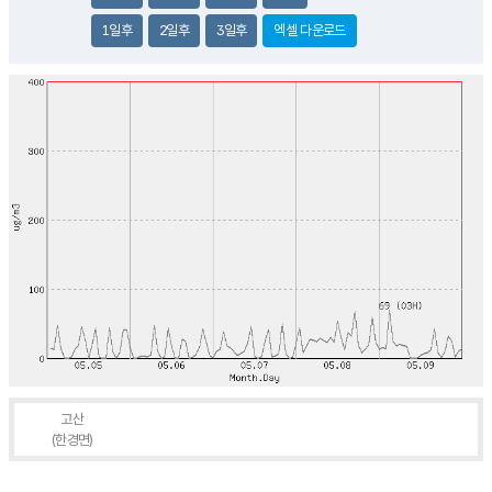
1일후
2일후
3일후
엑셀 다운로드
고산
(한경면)