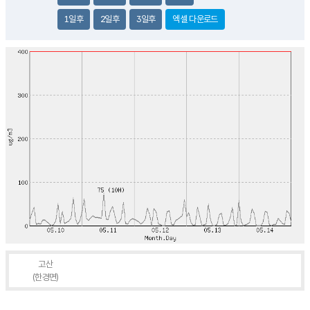
1일후
2일후
3일후
엑셀 다운로드
고산
(한경면)