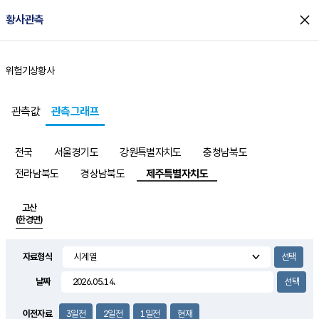
close
황사관측
위험기상
황사
홈
관측값
관측그래프
전국
서울경기도
강원특별자치도
충청남북도
전라남북도
경상남북도
제주특별자치도
고산
(한경면)
자료형식
날짜
이전자료
3일전
2일전
1일전
현재