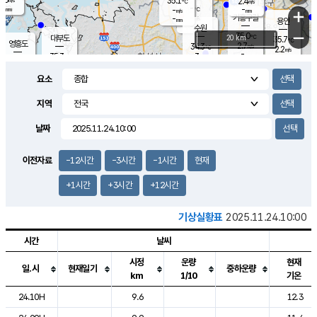
35.1
2.4
m/s
℃
-
-
-
mm
-
℃
mm
+
m/s
기흥구갈
-
-
m/s
mm
용인
-
수원
mm
−
35.0
℃
대부도
20 km
35.7
℃
영흥도
2.7
34.3
m/s
℃
2.2
m/s
-
mm
3
35.3
m/s
-
℃
mm
34.0
℃
-
오산
3.6
mm
m/s
1.3
m/s
-
mm
요소
-
mm
향남
34.7
℃
2.9
m/s
35.6
-
지역
℃
운평
mm
송탄
2.0
℃
m/s
-
s
mm
34.2
보
℃
날짜
35.5
℃
2.7
m/s
산
1.7
m/s
-
33.
mm
-
mm
1.2
℃
이전자료
-12시간
-3시간
-1시간
현재
-
m
/s
+1시간
+3시간
+12시간
기상실황표
2025.11.24.10:00
시간
날씨
시정
운량
현재
일.시
현재일기
중하운량
km
1/10
기온
도시별 기상실황표로 지점, 날씨, 기온, 강수, 바람, 기압등을 안내한 표입
24.10H
9.6
12.3