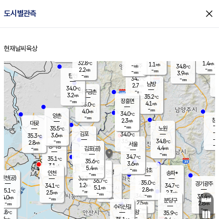
close
도시별관측
장남
판문점
32.4
℃
3.1
m/s
화현
33.0
동두천
℃
남면
-
현재날씨
육상
mm
파주
3.9
홈
m/s
포천
34.6
-
33.9
℃
mm
℃
32.5
℃
32.8
1.4
1.1
m/s
℃
m/s
-
양주
34.8
m/s
가
℃
-
2.2
-
mm
m/s
mm
-
mm
3.9
m/s
-
탄현
mm
34.3
-
3
℃
mm
남방
2.7
m/s
2
34.0
℃
-
파주금촌
mm
3.2
m/s
35.2
℃
-
장흥면
mm
4.1
m/s
35.0
℃
-
mm
4.0
m/s
34.0
℃
양촌
-
mm
창
2.3
m/s
은평
대곶
-
mm
35.5
노원
℃
-
김포
34.0
3.6
℃
35.3
m/s
℃
-
m/
-
3.5
34.8
m/s
mm
2.8
℃
m/s
서울
-
경서동
-
m
-
4.4
℃
mm
-
김포(공)
m/s
mm
-
-
m/s
mm
34.7
℃
35.1
-
℃
mm
35.6
℃
3.6
m/s
3.1
부천
m/s
5.4
구로
m/s
-
서초
mm
-
광명
mm
인천
송파*
-
mm
인천(공)
35.3
℃
36.7
℃
35.0
과천
경기광주
℃
-
1.2
34.1
34.7
m/s
℃
℃
℃
5.1
m/s
2.8
m/s
35.1
-
-
℃
mm
2.5
m/s
2.3
m/s
-
m/s
mm
-
34.6
33.4
mm
4.0
-
℃
℃
m/s
-
-
mm
무의도
mm
mm
분당구
2.5
-
2.8
m/s
m/s
mm
수리산길
-
-
mm
mm
2.8
의왕
35.9
℃
℃
1.6
m/s