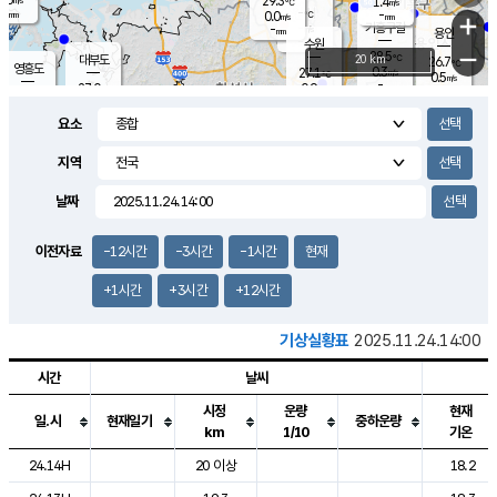
29.3
1.4
m/s
℃
-
-
-
mm
0.0
℃
mm
+
m/s
기흥구갈
-
-
m/s
mm
용인
-
수원
mm
−
28.5
℃
대부도
20 km
26.7
℃
영흥도
0.3
27.1
m/s
℃
0.5
m/s
-
mm
0.9
27.0
m/s
-
℃
mm
28.9
℃
-
오산
0.1
mm
m/s
1.7
m/s
-
mm
요소
-
mm
향남
26.6
℃
0.6
m/s
29.1
-
지역
℃
운평
mm
송탄
0.7
℃
m/s
-
s
mm
27.7
보
℃
날짜
28.1
℃
1.8
m/s
산
0.8
m/s
-
23.
mm
-
mm
0.2
℃
이전자료
-12시간
-3시간
-1시간
현재
-
m
/s
+1시간
+3시간
+12시간
기상실황표
2025.11.24.14:00
시간
날씨
시정
운량
현재
일.시
현재일기
중하운량
km
1/10
기온
도시별 기상실황표로 지점, 날씨, 기온, 강수, 바람, 기압등을 안내한 표입
24.14H
20 이상
18.2