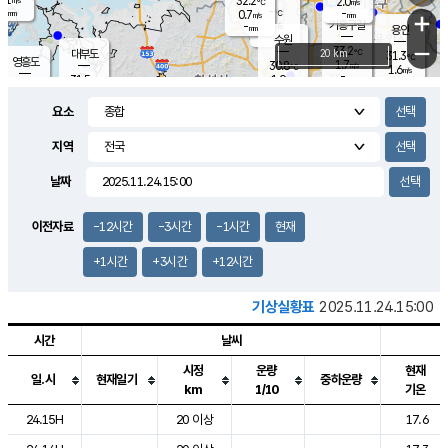
32.2
2.0
m/s
℃
-
-
-
mm
0.7
℃
mm
+
m/s
기흥구갈
-
-
m/s
mm
용인
-
수원
mm
−
33.2
℃
대부도
20 km
31.3
℃
영흥도
1.7
30.8
m/s
℃
1.6
m/s
-
mm
1.9
31.5
m/s
-
℃
mm
30.2
℃
-
오산
2.6
mm
m/s
1.9
m/s
-
mm
요소
-
mm
향남
31.0
℃
1.5
m/s
31.4
-
지역
℃
운평
mm
송탄
1.1
℃
m/s
-
s
mm
30.5
보
℃
날짜
31.6
℃
2.2
m/s
산
1.5
m/s
-
28.
mm
-
mm
0.3
℃
이전자료
-12시간
-3시간
-1시간
현재
-
m
/s
+1시간
+3시간
+12시간
기상실황표
2025.11.24.15:00
시간
날씨
시정
운량
현재
일.시
현재일기
중하운량
km
1/10
기온
도시별 기상실황표로 지점, 날씨, 기온, 강수, 바람, 기압등을 안내한 표입
24.15H
20 이상
17.6