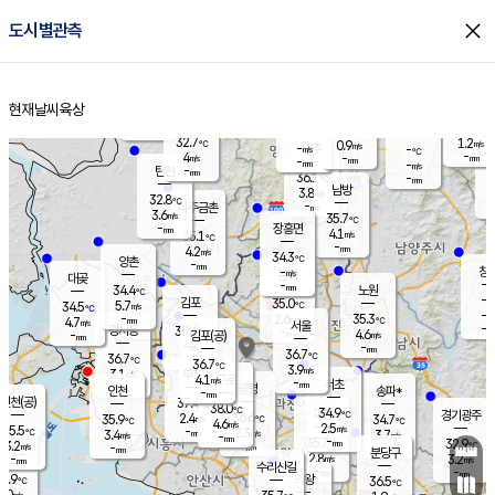
close
도시별관측
장남
판문점
31.9
℃
5.7
m/s
화현
32.2
동두천
℃
남면
-
현재날씨
육상
mm
파주
5.6
홈
m/s
포천
34.9
-
34.8
℃
mm
℃
32.8
℃
32.7
1.2
0.9
m/s
℃
m/s
-
양주
-
m/s
가
℃
-
4
-
mm
m/s
mm
-
mm
-
m/s
-
탄현
mm
36.1
-
3
℃
mm
남방
3.8
m/s
5
32.8
℃
-
파주금촌
mm
3.6
m/s
35.7
℃
-
장흥면
mm
4.1
m/s
35.1
℃
-
mm
4.2
m/s
34.3
℃
양촌
-
mm
창
-
m/s
은평
대곶
-
mm
34.4
노원
℃
-
김포
35.0
5.7
℃
34.5
m/s
℃
-
m/
-
2.6
35.3
m/s
mm
4.7
℃
m/s
서울
-
경서동
35.6
m
-
4.6
℃
mm
-
김포(공)
m/s
mm
-
-
m/s
mm
36.7
℃
36.7
-
℃
mm
36.7
℃
3.9
m/s
3.1
부천
m/s
4.1
구로
m/s
-
서초
mm
-
광명
mm
인천
송파*
-
mm
인천(공)
37.4
℃
38.0
℃
34.9
과천
경기광주
℃
36.6
2.4
35.9
34.7
m/s
℃
℃
℃
4.6
m/s
2.5
m/s
35.5
-
2.3
℃
mm
3.4
m/s
3.7
m/s
-
m/s
mm
-
35.7
32.9
mm
3.2
-
℃
℃
m/s
-
-
mm
무의도
mm
mm
분당구
2.8
-
3.2
m/s
m/s
mm
수리산길
-
-
mm
mm
5.9
의왕
36.5
℃
℃
1.0
m/s