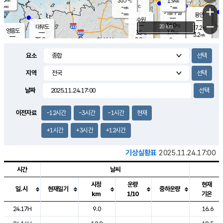
35.7
1.9
m/s
℃
-
-
-
mm
-
℃
mm
+
m/s
기흥구갈
-
-
m/s
mm
용인
-
수원
mm
−
36.0
℃
대부도
20 km
37.2
℃
영흥도
1.9
35
m/s
℃
3.2
m/s
-
mm
2.9
35.0
m/s
-
℃
mm
34.7
℃
-
오산
2.5
mm
m/s
2.4
m/s
-
mm
요소
-
mm
향남
35.9
℃
2.5
m/s
36.8
-
지역
℃
운평
mm
송탄
2.0
℃
m/s
-
s
mm
36.0
보
℃
날짜
37.4
℃
2.0
m/s
산
2.3
m/s
-
35.
mm
-
mm
2.1
℃
이전자료
-12시간
-3시간
-1시간
현재
-
m
/s
+1시간
+3시간
+12시간
기상실황표
2025.11.24.17:00
시간
날씨
시정
운량
현재
일.시
현재일기
중하운량
km
1/10
기온
도시별 기상실황표로 지점, 날씨, 기온, 강수, 바람, 기압등을 안내한 표입
24.17H
9.0
16.6