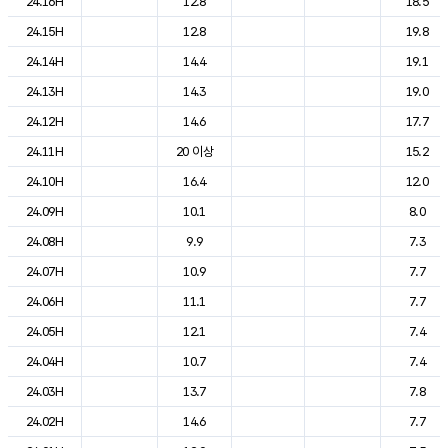
24.16H
12.8
18.5
24.15H
12.8
19.8
24.14H
14.4
19.1
24.13H
14.3
19.0
24.12H
14.6
17.7
24.11H
20 이상
15.2
24.10H
16.4
12.0
24.09H
10.1
8.0
24.08H
9.9
7.3
24.07H
10.9
7.7
24.06H
11.1
7.7
24.05H
12.1
7.4
24.04H
10.7
7.4
24.03H
13.7
7.8
24.02H
14.6
7.7