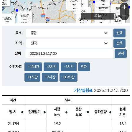
30.6
-
m/s
℃
2.0
-
-
mm
-
℃
mm
+
m/s
기흥구갈
-
-
m/s
mm
용인
-
수원
mm
−
28.7
℃
대부도
20 km
28.9
℃
영흥도
1.5
29.4
m/s
℃
1.3
m/s
-
mm
1.7
24.2
m/s
-
℃
mm
27.0
℃
-
오산
0.6
mm
m/s
3.1
m/s
14.5
mm
요소
11.5
mm
향남
27.0
℃
1.1
m/s
28.2
-
지역
℃
운평
mm
송탄
0.6
℃
m/s
-
s
mm
24.9
보
℃
날짜
27.2
m
℃
2.1
m/s
산
0.2
m/s
27.0
23.
mm
-
mm
0.3
℃
이전자료
-12시간
-3시간
-1시간
현재
1.0
/s
+1시간
+3시간
+12시간
기상실황표
2025.11.24.17:00
시간
날씨
시정
운량
현재
일.시
현재일기
중하운량
km
1/10
기온
도시별 기상실황표로 지점, 날씨, 기온, 강수, 바람, 기압등을 안내한 표입
24.17H
19.2
13.4