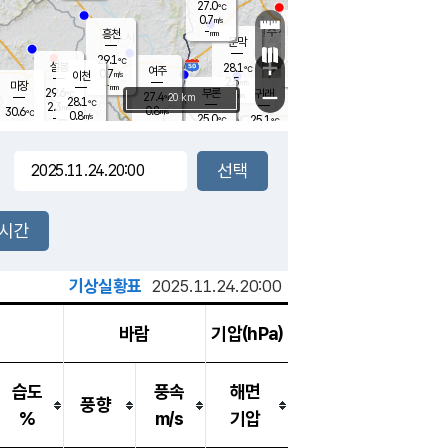
27.0
℃
강림
0.7
m/s
원주
-
흥천
mm
25.3
℃
문막
0.2
m/s
28.4
℃
29.1
-
℃
mm
+
1.3
설봉
m/s
28.1
℃
여주
0.7
m/s
이천
-
mm
2.5
m/s
-
마장
mm
신림
29.6
부론
-
귀래
−
℃
mm
27.4
20 km
℃
28.1
℃
2.3
m/s
0.8
30.6
m/s
℃
24.3
0.8
m/s
℃
-
25.0
25.1
mm
℃
-
℃
mm
0.7
m/s
-
0.6
mm
m/s
0.0
0.3
m/s
m/s
-
mm
-
백운
mm
-
-
mm
mm
백암
장호원
25.1
℃
0.2
m/s
28.0
℃
28.8
엄정
℃
-
mm
0.5
m/s
2.3
m/s
노은
-
mm
-
28.7
mm
℃
개
2시간
0.6
m/s
27.4
℃
-
mm
8
2.2
℃
m/s
-
m/s
mm
m
기상실황표
2025.11.24.20:00
바람
기압(hPa)
습도
풍속
해면
풍향
%
m/s
기압