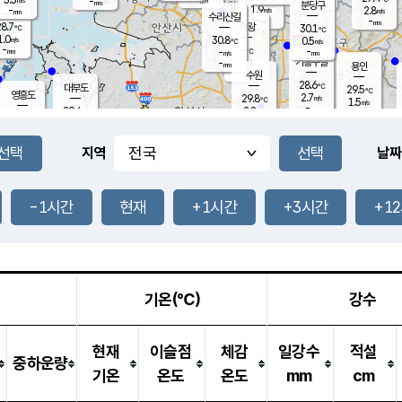
-
-
mm
무의도
mm
mm
분당구
1.9
-
2.8
m/s
m/s
mm
수리산길
-
-
mm
mm
8.7
의왕
30.1
℃
℃
1.0
30.8
m/s
0.5
m/s
℃
-
-
-
mm
-
℃
mm
m/s
기흥구갈
-
-
m/s
mm
용인
-
수원
mm
28.6
℃
대부도
29.5
℃
영흥도
2.7
29.8
m/s
℃
1.5
m/s
-
mm
2.8
29.6
m/s
-
℃
mm
30.0
℃
-
오산
3.3
mm
m/s
3.8
m/s
-
mm
-
mm
향남
29.5
℃
지역
날짜
1.9
m/s
30.2
-
℃
운평
mm
송탄
-
℃
m/s
-
s
mm
29.3
보
℃
29.4
-1시간
현재
+1시간
+3시간
+1
℃
2.7
m/s
산
0.8
m/s
-
26.
mm
-
mm
1.2
℃
-
m
/s
기온(℃)
강수
현재
이슬점
체감
일강수
적설
중하운량
기온
온도
온도
mm
cm