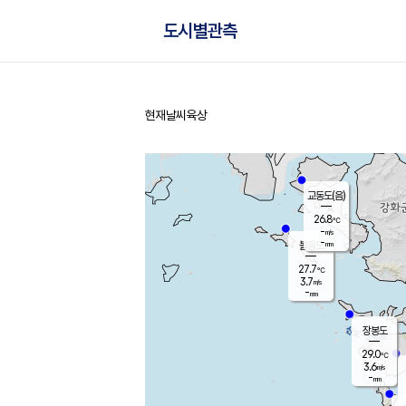
도시별관측
현재날씨
육상
홈
교동도(음)
26.8
℃
-
m/s
-
mm
볼음도
대연평
27.7
℃
3.7
m/s
28.7
℃
-
mm
3.2
m/s
-
mm
장봉도
29.0
℃
3.6
m/s
-
mm