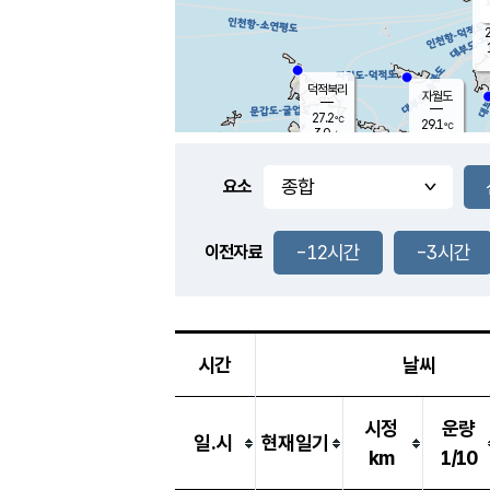
2
덕적북리
자월도
27.2
℃
29.1
℃
3.0
m/s
2.1
m/s
-
mm
-
mm
요소
풍도
28.7
덕적지도
1.5
m/
-
-12시간
-3시간
mm
이전자료
27.3
℃
대
2.7
m/s
-
mm
30.0
6.3
m
-
mm
시간
날씨
시정
운량
일.시
현재일기
km
1/10