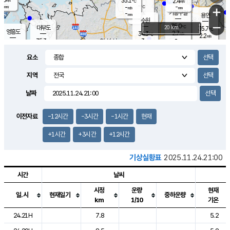
35.1
2.4
m/s
℃
-
-
-
mm
-
℃
mm
+
m/s
기흥구갈
-
-
m/s
mm
용인
-
수원
mm
−
35.0
℃
대부도
20 km
35.7
℃
영흥도
2.7
34.3
m/s
℃
2.2
m/s
-
mm
3
35.3
m/s
-
℃
mm
34.0
℃
-
오산
3.6
mm
m/s
1.3
m/s
-
mm
요소
-
mm
향남
34.7
℃
2.9
m/s
35.6
-
지역
℃
운평
mm
송탄
2.0
℃
m/s
-
s
mm
34.2
보
℃
날짜
35.5
℃
2.7
m/s
산
1.7
m/s
-
33.
mm
-
mm
1.2
℃
이전자료
-12시간
-3시간
-1시간
현재
-
m
/s
+1시간
+3시간
+12시간
기상실황표
2025.11.24.21:00
시간
날씨
시정
운량
현재
일.시
현재일기
중하운량
km
1/10
기온
도시별 기상실황표로 지점, 날씨, 기온, 강수, 바람, 기압등을 안내한 표입
24.21H
7.8
5.2