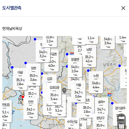
close
도시별관측
장남
판문점
32.4
℃
3.1
m/s
화현
33.0
동두천
℃
남면
-
현재날씨
육상
mm
파주
3.9
홈
m/s
포천
34.6
-
33.9
℃
mm
℃
32.5
℃
32.8
1.4
1.1
m/s
℃
m/s
-
양주
34.8
m/s
가
℃
-
2.2
-
mm
m/s
mm
-
mm
3.9
m/s
-
탄현
mm
34.3
-
3
℃
mm
남방
2.7
m/s
2
34.0
℃
-
파주금촌
mm
3.2
m/s
35.2
℃
-
장흥면
mm
4.1
m/s
35.0
℃
-
mm
4.0
m/s
34.0
℃
양촌
-
mm
창
2.3
m/s
은평
대곶
-
mm
35.5
노원
℃
-
김포
34.0
3.6
℃
35.3
m/s
℃
-
m/
-
3.5
34.8
m/s
mm
2.8
℃
m/s
서울
-
경서동
-
m
-
4.4
℃
mm
-
김포(공)
m/s
mm
-
-
m/s
mm
34.7
℃
35.1
-
℃
mm
35.6
℃
3.6
m/s
3.1
부천
m/s
5.4
구로
m/s
-
서초
mm
-
광명
mm
인천
송파*
-
mm
인천(공)
35.3
℃
36.7
℃
35.0
과천
경기광주
℃
-
1.2
34.1
34.7
m/s
℃
℃
℃
5.1
m/s
2.8
m/s
35.1
-
-
℃
mm
2.5
m/s
2.3
m/s
-
m/s
mm
-
34.6
33.4
mm
4.0
-
℃
℃
m/s
-
-
mm
무의도
mm
mm
분당구
2.5
-
2.8
m/s
m/s
mm
수리산길
-
-
mm
mm
2.8
의왕
35.9
℃
℃
1.6
m/s