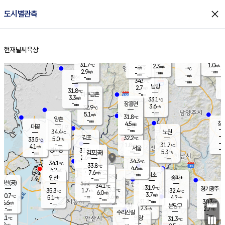
close
도시별관측
장남
판문점
29.4
℃
5.1
m/s
화현
29.8
동두천
℃
남면
-
현재날씨
육상
mm
파주
4.8
홈
m/s
포천
31.4
-
32.5
℃
mm
℃
31.4
℃
31.7
1.0
2.3
m/s
℃
m/s
-
양주
-
m/s
가
℃
-
2.9
-
mm
m/s
mm
-
mm
-
m/s
-
탄현
mm
34.5
-
2
℃
mm
남방
2.7
m/s
2
31.8
℃
-
파주금촌
mm
3.3
m/s
33.1
℃
-
장흥면
mm
3.6
m/s
32.9
℃
-
mm
5.1
m/s
31.8
℃
양촌
-
mm
창
4.5
m/s
은평
대곶
-
mm
34.4
노원
℃
-
김포
32.2
5.0
℃
33.5
m/s
℃
-
m/
-
1.8
31.7
m/s
mm
4.1
℃
m/s
서울
-
경서동
33.5
m
-
5.3
℃
mm
-
김포(공)
m/s
mm
2.6
-
m/s
mm
34.3
℃
34.1
-
℃
mm
33.8
℃
4.6
m/s
4.2
부천
m/s
7.6
구로
m/s
-
서초
mm
-
광명
mm
인천
송파*
-
mm
인천(공)
33.6
℃
34.1
℃
31.9
과천
경기광주
℃
33.3
1.7
35.3
32.4
m/s
℃
℃
℃
6.0
m/s
3.7
m/s
30.7
-
3.6
℃
mm
5.1
m/s
4.2
m/s
-
m/s
mm
-
31.3
30.3
mm
6.6
-
℃
℃
m/s
-
-
mm
무의도
mm
mm
분당구
2.3
-
2.7
m/s
m/s
mm
수리산길
-
-
mm
mm
6.1
의왕
31.3
℃
℃
7.2
m/s