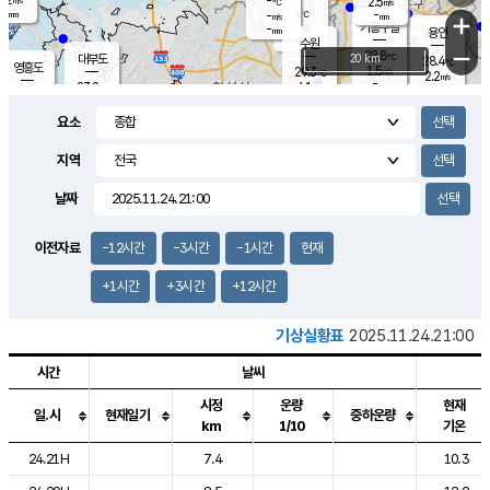
-
2.5
m/s
℃
-
-
-
mm
-
℃
mm
+
m/s
기흥구갈
-
-
m/s
mm
용인
-
수원
mm
−
28.8
℃
대부도
20 km
28.4
℃
영흥도
1.5
29.3
m/s
℃
2.2
m/s
-
mm
6.1
23.2
m/s
-
℃
mm
25.0
℃
-
오산
3.6
mm
m/s
10.1
m/s
12.0
mm
요소
4.0
mm
향남
26.9
℃
1.5
m/s
26.9
-
지역
℃
운평
mm
송탄
1.4
℃
m/s
-
s
mm
23.6
보
℃
날짜
26.7
℃
1.3
m/s
산
0.1
m/s
27.0
22.
mm
-
mm
0.8
℃
이전자료
-12시간
-3시간
-1시간
현재
1.0
/s
+1시간
+3시간
+12시간
기상실황표
2025.11.24.21:00
시간
날씨
시정
운량
현재
일.시
현재일기
중하운량
km
1/10
기온
도시별 기상실황표로 지점, 날씨, 기온, 강수, 바람, 기압등을 안내한 표입
24.21H
7.4
10.3