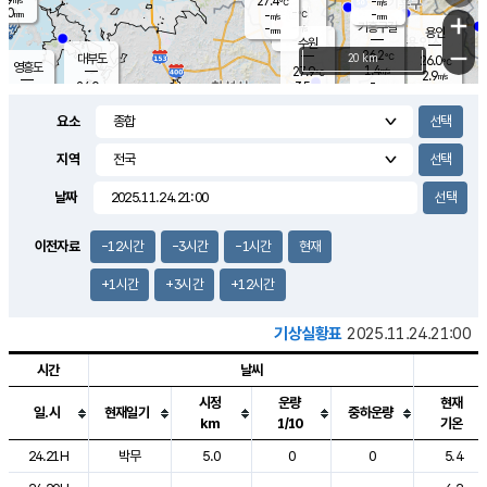
27.4
-
m/s
℃
2.0
-
-
mm
-
℃
mm
+
m/s
기흥구갈
-
-
m/s
mm
용인
-
수원
mm
−
26.2
℃
대부도
20 km
26.0
℃
영흥도
1.4
27.9
m/s
℃
2.9
m/s
-
mm
3.5
24.0
m/s
-
℃
mm
27.5
℃
-
오산
1.4
mm
m/s
5.3
m/s
14.5
mm
요소
11.5
mm
향남
26.3
℃
2.8
m/s
27.4
-
지역
℃
운평
mm
송탄
1.9
℃
m/s
-
s
mm
25.7
보
℃
날짜
25.9
m
℃
2.7
m/s
산
1.2
m/s
27.0
23.
mm
-
mm
0.7
℃
이전자료
-12시간
-3시간
-1시간
현재
1.0
/s
+1시간
+3시간
+12시간
기상실황표
2025.11.24.21:00
시간
날씨
시정
운량
현재
일.시
현재일기
중하운량
km
1/10
기온
도시별 기상실황표로 지점, 날씨, 기온, 강수, 바람, 기압등을 안내한 표입
24.21H
박무
5.0
0
0
5.4