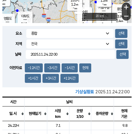
25.0
1.3
m/s
℃
-
-
-
mm
1.2
℃
mm
+
m/s
기흥구갈
-
-
m/s
mm
용인
-
수원
mm
−
23.7
℃
대부도
20 km
23.9
℃
영흥도
1.6
25
m/s
℃
2.4
m/s
-
mm
2
24.2
m/s
-
℃
mm
25.9
℃
-
오산
2.3
mm
m/s
6.1
m/s
-
mm
요소
-
mm
향남
24.7
℃
2.3
m/s
-
-
지역
℃
운평
mm
송탄
-
℃
m/s
-
s
mm
23.6
보
℃
날짜
24.3
℃
2.1
m/s
산
0.5
m/s
-
-
mm
-
mm
-
m
℃
이전자료
-12시간
-3시간
-1시간
현재
-
m
/s
+1시간
+3시간
+12시간
기상실황표
2025.11.24.22:00
시간
날씨
시정
운량
현재
일.시
현재일기
중하운량
km
1/10
기온
도시별 기상실황표로 지점, 날씨, 기온, 강수, 바람, 기압등을 안내한 표입
24.22H
7.1
9.8