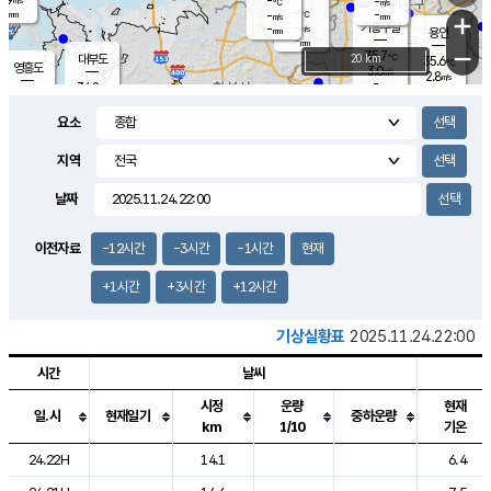
-
-
m/s
℃
-
-
-
mm
-
℃
mm
+
m/s
기흥구갈
-
-
m/s
mm
용인
-
mm
−
35.7
℃
대부도
20 km
35.6
℃
영흥도
3.0
m/s
2.8
m/s
-
mm
34.8
-
℃
mm
35.7
℃
오산
2.3
m/s
2.8
m/s
-
mm
요소
-
mm
향남
33.4
℃
2.9
m/s
-
-
지역
℃
운평
mm
송탄
-
℃
m/s
-
s
mm
33.6
보
℃
날짜
36.9
℃
3.0
m/s
산
2.0
m/s
-
28.
mm
-
mm
2.3
℃
이전자료
-12시간
-3시간
-1시간
현재
-
m
/s
+1시간
+3시간
+12시간
기상실황표
2025.11.24.22:00
시간
날씨
시정
운량
현재
일.시
현재일기
중하운량
km
1/10
기온
도시별 기상실황표로 지점, 날씨, 기온, 강수, 바람, 기압등을 안내한 표입
24.22H
14.1
6.4