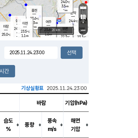
24.0
℃
강림
3.5
m/s
원주
-
흥천
mm
20.4
℃
문막
0.1
m/s
24.6
℃
23.6
-
℃
mm
+
3.6
설봉
m/s
24.4
℃
여주
1.3
m/s
이천
-
mm
3.0
m/s
-
마장
mm
신림
24.5
부론
-
귀래
−
℃
mm
23.6
20 km
℃
23.5
℃
-
m/s
1.8
25.0
m/s
℃
22.5
1.1
m/s
℃
-
22.3
23.3
mm
℃
-
℃
mm
3.9
m/s
-
0.9
mm
m/s
2.5
2.4
m/s
m/s
-
mm
-
백운
mm
-
-
mm
mm
백암
장호원
23.7
℃
0.7
m/s
21.6
℃
23.7
엄정
℃
-
mm
1.3
m/s
2.2
m/s
노은
-
mm
-
24.8
mm
℃
개
2시간
3.1
m/s
23.3
℃
-
mm
3
2.3
℃
m/s
-
m/s
mm
m
기상실황표
2025.11.24.23:00
바람
기압(hPa)
습도
풍속
해면
풍향
%
m/s
기압