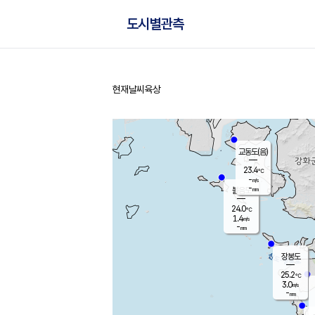
도시별관측
현재날씨
육상
홈
교동도(음)
23.4
℃
-
m/s
-
mm
볼음도
대연평
24.0
℃
1.4
m/s
25.8
℃
-
mm
2.4
m/s
-
mm
장봉도
25.2
℃
3.0
m/s
-
mm