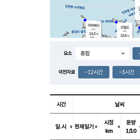
2
덕적북리
자월도
26.3
℃
26.5
℃
6.5
m/s
1.6
m/s
-
mm
-
mm
요소
풍도
26.2
덕적지도
2.9
m/
-
-12시간
-3시간
mm
이전자료
25.5
℃
대
3.6
m/s
-
mm
26.1
7.1
m
-
mm
시간
날씨
시정
운량
일.시
현재일기
km
1/10