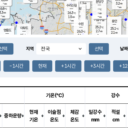
-
-
mm
무의도
mm
mm
분당구
1.3
-
3.2
m/s
m/s
mm
수리산길
-
-
mm
mm
6.8
의왕
-
℃
℃
3.3
26.3
m/s
-
m/s
℃
-
-
-
mm
1.5
℃
mm
m/s
기흥구갈
-
-
m/s
mm
용인
-
수원
mm
25.2
℃
대부도
25.1
℃
영흥도
2.7
26.3
m/s
℃
2.1
m/s
-
mm
3.1
25.4
m/s
-
℃
mm
27.1
℃
-
오산
3.7
mm
m/s
7.0
m/s
-
mm
-
mm
향남
25.0
℃
지역
날짜
1.8
m/s
26.6
-
℃
운평
mm
송탄
-
℃
m/s
-
s
mm
25.1
보
℃
25.4
-1시간
현재
+1시간
+3시간
+1
℃
2.7
m/s
산
0.9
m/s
-
22.
mm
-
mm
1.1
℃
-
m
/s
기온(℃)
강수
현재
이슬점
체감
일강수
적설
중하운량
기온
온도
온도
mm
cm