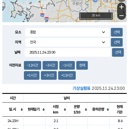
+
−
20 km
요소
지역
날짜
이전자료
-12시간
-3시간
-1시간
현재
+1시간
+3시간
+12시간
기상실황표
2025.11.24.23:00
시간
날씨
시정
운량
현재
일.시
현재일기
중하운량
km
1/10
기온
도시별 기상실황표로 지점, 날씨, 기온, 강수, 바람, 기압등을 안내한 표입
24.23H
2.1
8.6