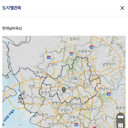
close
도시별관측
현재날씨
육상
홈