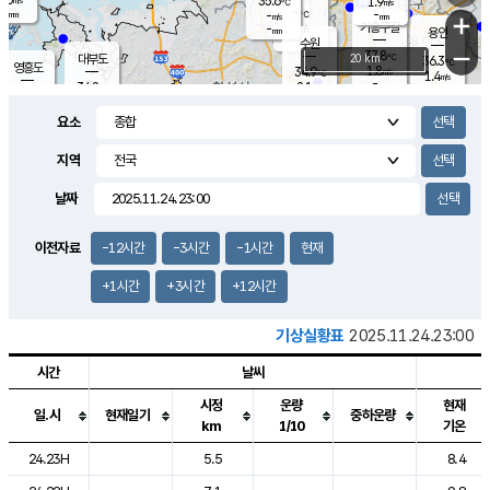
35.6
1.9
m/s
℃
-
-
-
mm
-
℃
mm
+
m/s
기흥구갈
-
-
m/s
mm
용인
-
수원
mm
−
37.8
℃
대부도
20 km
36.3
℃
영흥도
1.8
34.9
m/s
℃
1.4
m/s
-
mm
2.1
34.8
m/s
-
℃
mm
31.7
℃
-
오산
2.1
mm
m/s
1.0
m/s
-
mm
요소
-
mm
향남
35.7
℃
1.2
m/s
36.2
-
지역
℃
운평
mm
송탄
1.0
℃
m/s
-
s
mm
34.7
보
℃
날짜
36.5
℃
1.9
m/s
산
1.4
m/s
-
34.
mm
-
mm
1.4
℃
이전자료
-12시간
-3시간
-1시간
현재
-
m
/s
+1시간
+3시간
+12시간
기상실황표
2025.11.24.23:00
시간
날씨
시정
운량
현재
일.시
현재일기
중하운량
km
1/10
기온
도시별 기상실황표로 지점, 날씨, 기온, 강수, 바람, 기압등을 안내한 표입
24.23H
5.5
8.4