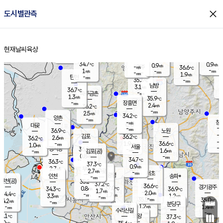
close
도시별관측
장남
판문점
35.0
℃
0.8
m/s
화현
36.3
동두천
℃
남면
-
현재날씨
육상
mm
파주
0.8
홈
m/s
포천
36.5
-
33.9
℃
mm
℃
34.3
℃
34.7
0.9
0.9
m/s
℃
m/s
-
양주
36.6
m/s
가
℃
-
1
-
mm
m/s
mm
-
mm
1.9
m/s
-
탄현
mm
35.3
-
3
℃
mm
남방
3.1
m/s
1
36.7
℃
-
파주금촌
mm
1.3
m/s
35.9
℃
-
장흥면
mm
2.4
m/s
36.2
℃
-
mm
2.5
m/s
34.2
℃
양촌
-
mm
창
-
m/s
은평
대곶
-
mm
36.9
노원
℃
-
김포
36.2
2.6
℃
36.2
m/s
℃
-
m/
-
1.9
36.6
m/s
mm
1.0
℃
m/s
서울
-
경서동
36.2
m
-
1.6
℃
mm
-
김포(공)
m/s
mm
0.8
-
m/s
mm
34.7
℃
36.3
-
℃
mm
37.3
℃
0.9
m/s
2.7
부천
m/s
2.7
구로
m/s
-
서초
mm
-
광명
mm
인천
송파*
-
mm
인천(공)
35.2
℃
37.2
℃
36.6
과천
경기광주
℃
37.0
0.8
34.3
36.9
m/s
℃
℃
℃
1.7
m/s
2.0
m/s
34.4
-
1.7
℃
mm
3.3
m/s
1.2
m/s
-
m/s
mm
-
35.5
35.0
mm
4.2
-
℃
℃
m/s
-
-
mm
무의도
mm
mm
분당구
1.2
-
1.4
m/s
m/s
mm
수리산길
-
-
mm
mm
5.1
의왕
37.3
℃
℃
2.0
m/s