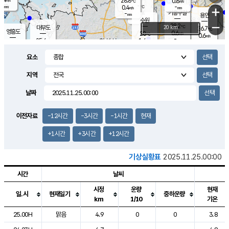
28.8
0.8
m/s
℃
-
-
-
mm
0.4
℃
mm
+
m/s
기흥구갈
-
-
m/s
mm
용인
-
수원
mm
−
28.2
℃
대부도
20 km
26.7
℃
영흥도
0.6
28
m/s
℃
0.6
m/s
-
mm
1.4
25.6
m/s
-
℃
mm
27.5
℃
-
오산
0.2
mm
m/s
0.6
m/s
-
mm
요소
-
mm
향남
25.5
℃
0.0
m/s
-
-
지역
℃
운평
mm
송탄
-
℃
m/s
-
s
mm
26.2
보
℃
날짜
28.3
℃
1.1
m/s
산
0.7
m/s
-
23.
mm
-
mm
0.0
℃
이전자료
-12시간
-3시간
-1시간
현재
-
m
/s
+1시간
+3시간
+12시간
기상실황표
2025.11.25.00:00
시간
날씨
시정
운량
현재
일.시
현재일기
중하운량
km
1/10
기온
도시별 기상실황표로 지점, 날씨, 기온, 강수, 바람, 기압등을 안내한 표입
25.00H
맑음
4.9
0
0
3.8