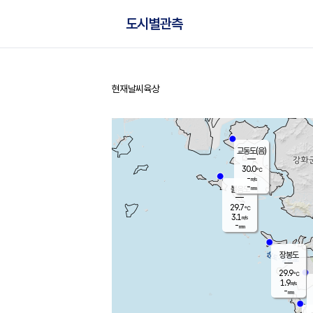
도시별관측
현재날씨
육상
홈
교동도(음)
30.0
℃
-
m/s
-
mm
볼음도
대연평
29.7
℃
3.1
m/s
30.1
℃
-
mm
2.2
m/s
-
mm
장봉도
29.9
℃
1.9
m/s
-
mm