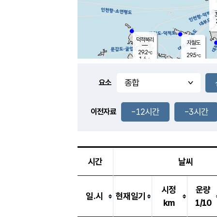
3
덕적북리
자월도
29.2
℃
29.5
℃
1.4
m/s
1.6
m/s
-
mm
-
mm
요소
풍도
28.2
덕적지도
2.5
m/
-
-12시간
-3시간
mm
이전자료
27.4
℃
대
4.1
m/s
-
mm
28.2
0.6
m
-
mm
시간
날씨
시정
운량
일.시
현재일기
km
1/10