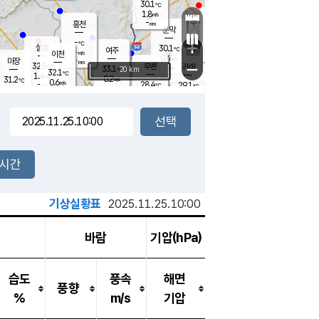
30.1
℃
강림
1.8
m/s
원주
-
흥천
mm
28.0
℃
문막
0.6
m/s
34.9
℃
-
-
℃
mm
+
2.4
설봉
m/s
30.1
℃
여주
-
m/s
이천
-
mm
0.4
m/s
-
마장
mm
신림
32.5
부론
-
귀래
−
℃
mm
33.1
20 km
℃
32.1
℃
1.4
m/s
0.2
31.2
m/s
℃
27.0
0.6
m/s
℃
-
28.4
29.1
mm
℃
-
℃
mm
1.1
m/s
-
0.2
mm
m/s
0.0
1.0
m/s
m/s
-
mm
-
백운
mm
-
-
mm
mm
백암
장호원
28.8
℃
0.7
m/s
27.0
℃
31.6
엄정
℃
-
mm
0.2
m/s
0.3
m/s
노은
-
mm
-
29.5
mm
℃
개
2시간
0.1
m/s
28.6
℃
-
mm
9
0.6
℃
m/s
-
m/s
mm
m
기상실황표
2025.11.25.10:00
바람
기압(hPa)
습도
풍속
해면
풍향
%
m/s
기압