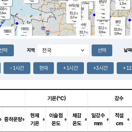
-
-
mm
무의도
mm
mm
분당구
0.6
-
1.3
m/s
m/s
mm
수리산길
-
-
mm
mm
0.5
의왕
-
℃
℃
2.6
31.2
m/s
-
m/s
℃
-
-
-
mm
0.7
℃
mm
m/s
기흥구갈
-
-
m/s
mm
용인
-
수원
mm
32.1
℃
대부도
32.0
℃
영흥도
0.9
33.7
m/s
℃
0.9
m/s
-
mm
1.3
28.8
m/s
-
℃
mm
30.8
℃
-
오산
1.2
mm
m/s
3.2
m/s
-
mm
-
mm
향남
30.5
℃
지역
날짜
0.6
m/s
33.7
-
℃
운평
mm
송탄
1.3
℃
m/s
-
s
mm
30.9
보
℃
34.2
-1시간
현재
+1시간
+3시간
+1
℃
1.5
m/s
산
1.6
m/s
-
27.
mm
-
mm
0.3
℃
-
m
/s
기온(℃)
강수
현재
이슬점
체감
일강수
적설
중하운량
기온
온도
온도
mm
cm