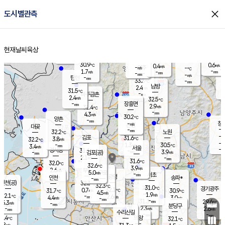
close
도시별관측
장남
판문점
30.8
℃
2.7
m/s
화현
31.3
동두천
℃
남면
-
현재날씨
육상
mm
파주
3.1
홈
m/s
포천
31.4
-
30.9
℃
mm
℃
30.5
℃
30.9
0.6
0.4
m/s
℃
m/s
-
양주
-
m/s
가
℃
-
1.7
-
mm
m/s
mm
-
mm
-
m/s
-
탄현
mm
33.3
-
3
℃
mm
남방
2.4
m/s
1
31.5
℃
-
파주금촌
mm
2.4
m/s
32.5
℃
-
장흥면
mm
2.9
m/s
31.4
℃
-
mm
4.3
m/s
30.2
℃
양촌
-
mm
창
-
m/s
은평
대곶
-
mm
32.2
노원
℃
-
김포
31.6
3.8
℃
32.2
m/s
℃
-
m/
-
1.3
30.5
m/s
mm
3.4
℃
m/s
서울
-
경서동
31.6
m
-
3.9
℃
mm
-
김포(공)
m/s
mm
2.1
-
m/s
mm
31.6
℃
32.0
-
℃
mm
32.6
℃
3.9
m/s
2.6
부천
m/s
5.0
구로
m/s
-
서초
mm
-
광명
mm
인천
송파*
-
mm
인천(공)
32.3
℃
32.3
℃
31.0
과천
경기광주
℃
32.1
0.7
31.7
30.9
m/s
℃
℃
℃
4.5
m/s
1.9
m/s
32.1
-
2.6
℃
mm
4.4
m/s
3.0
m/s
-
m/s
mm
-
31.3
29.6
mm
5.3
-
℃
℃
m/s
-
-
mm
무의도
mm
mm
분당구
2.3
-
2.6
m/s
m/s
mm
수리산길
-
-
mm
mm
0.4
의왕
32.1
℃
℃
2.8
m/s