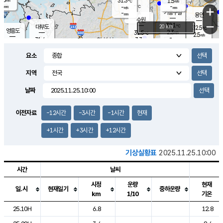
31.3
1.5
m/s
℃
-
-
-
mm
-
℃
mm
+
m/s
기흥구갈
-
-
m/s
mm
용인
-
수원
mm
−
32.1
℃
대부도
20 km
32.5
℃
영흥도
2.3
31.5
m/s
℃
2.5
m/s
-
mm
3.3
31.4
m/s
-
℃
mm
31.3
℃
-
오산
3.9
mm
m/s
4.9
m/s
-
mm
요소
-
mm
향남
31.2
℃
2.8
m/s
31.9
-
지역
℃
운평
mm
송탄
2.4
℃
m/s
-
s
mm
31.2
보
℃
날짜
32.8
℃
3.8
m/s
산
1.3
m/s
-
31.
mm
-
mm
1.2
℃
이전자료
-12시간
-3시간
-1시간
현재
-
m
/s
+1시간
+3시간
+12시간
기상실황표
2025.11.25.10:00
시간
날씨
시정
운량
현재
일.시
현재일기
중하운량
km
1/10
기온
도시별 기상실황표로 지점, 날씨, 기온, 강수, 바람, 기압등을 안내한 표입
25.10H
6.8
12.8