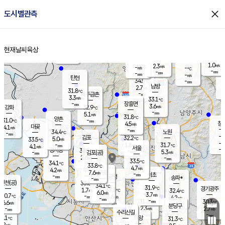
close
도시별관측
장남
판문점
29.4
℃
5.1
m/s
화현
29.8
동두천
℃
남면
-
현재날씨
육상
mm
4.8
홈
m/s
포천
31.4
-
32.0
℃
mm
℃
31.4
℃
1.0
2.3
m/s
m/s
-
양주
-
m/s
가
℃
-
-
mm
mm
-
mm
-
m/s
탄현
34.5
-
2
℃
mm
남방
2.7
m/s
2
31.8
℃
-
파주금촌
mm
3.3
m/s
33.1
℃
-
장흥면
mm
3.6
m/s
강화
32.9
℃
-
mm
5.1
m/s
31.8
℃
양촌
-
31.0
mm
℃
창
4.5
m/s
은평
대곶
4.1
m/s
-
mm
34.4
노원
-
℃
mm
-
김포
32.2
5.0
℃
33.5
m/s
℃
-
m/
-
1.8
31.7
m/s
mm
4.1
℃
m/s
서울
-
경서동
33.5
m
-
5.3
℃
mm
-
김포(공)
m/s
mm
2.6
-
m/s
mm
33.5
℃
34.1
-
℃
mm
33.8
℃
4.7
m/s
4.2
부천
m/s
7.6
구로
m/s
-
서초
mm
-
광명
mm
송파*
-
mm
인천(공)
33.6
℃
34.1
℃
31.9
과천
경기광주
℃
33.3
1.7
32.4
m/s
℃
℃
6.0
m/s
3.7
m/s
30.7
-
3.6
℃
mm
m/s
4.2
-
m/s
mm
-
31.3
30.3
mm
6.6
-
℃
℃
m/s
-
mm
무의도
mm
분당구
2.3
-
2.7
m/s
m/s
mm
수리산길
-
-
mm
mm
6.1
의왕
31.3
℃
℃
7.2
m/s