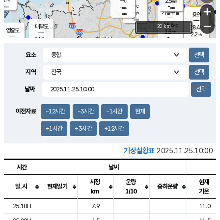
-
2.5
m/s
℃
-
-
-
mm
-
℃
mm
+
m/s
기흥구갈
-
-
m/s
mm
용인
-
mm
−
28.8
℃
대부도
20 km
28.4
℃
영흥도
1.5
m/s
2.2
m/s
-
mm
23.2
-
℃
mm
25.0
℃
오산
3.6
m/s
10.1
m/s
12.0
mm
요소
4.0
mm
향남
26.9
℃
1.5
m/s
26.9
-
지역
℃
운평
mm
송탄
1.4
℃
m/s
-
s
mm
23.6
보
℃
날짜
26.7
℃
1.3
m/s
산
0.1
m/s
27.0
22.
mm
-
mm
0.8
℃
이전자료
-12시간
-3시간
-1시간
현재
1.0
/s
+1시간
+3시간
+12시간
기상실황표
2025.11.25.10:00
시간
날씨
시정
운량
현재
일.시
현재일기
중하운량
km
1/10
기온
도시별 기상실황표로 지점, 날씨, 기온, 강수, 바람, 기압등을 안내한 표입
25.10H
7.9
11.0