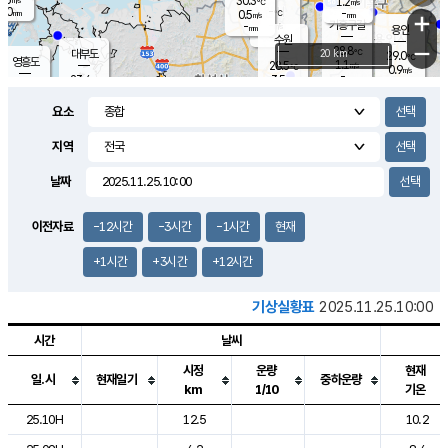
30.3
1.2
m/s
℃
2.0
-
-
mm
0.5
℃
mm
+
m/s
기흥구갈
-
-
m/s
mm
용인
-
수원
mm
−
28.8
℃
대부도
20 km
29.0
℃
영흥도
1.1
28.5
m/s
℃
0.9
m/s
-
mm
3.5
23.4
m/s
-
℃
mm
26.2
℃
-
오산
1.1
mm
m/s
4.8
m/s
14.5
mm
요소
11.0
mm
향남
27.6
℃
1.1
m/s
27.9
-
지역
℃
운평
mm
송탄
-
℃
m/s
-
s
mm
24.3
보
℃
날짜
27.1
℃
1.1
m/s
산
0.7
m/s
27.0
-
mm
-
mm
-
m
℃
이전자료
-12시간
-3시간
-1시간
현재
-
m
/s
+1시간
+3시간
+12시간
기상실황표
2025.11.25.10:00
시간
날씨
시정
운량
현재
일.시
현재일기
중하운량
km
1/10
기온
도시별 기상실황표로 지점, 날씨, 기온, 강수, 바람, 기압등을 안내한 표입
25.10H
12.5
10.2