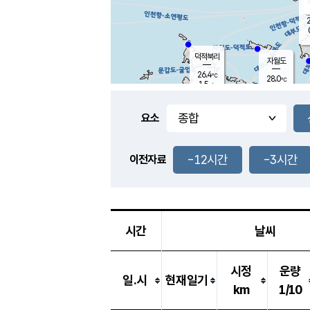
2
덕적북리
자월도
26.4
℃
28.0
℃
1.5
m/s
3.1
m/s
-
mm
-
mm
요소
풍도
27.1
덕적지도
1.7
m/
-
-12시간
-3시간
mm
이전자료
26.4
℃
대
2.6
m/s
-
mm
25.5
0.1
m
-
mm
시간
날씨
시정
운량
일.시
현재일기
km
1/10