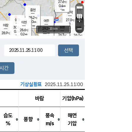
27.6
℃
강림
0.4
m/s
원주
-
흥천
mm
25.4
℃
문막
0.3
m/s
30.7
℃
28.2
-
℃
mm
+
0.7
설봉
m/s
27.0
℃
여주
0.0
m/s
이천
-
mm
0.8
m/s
-
마장
mm
신림
30.5
부론
-
귀래
−
℃
mm
29.2
20 km
℃
28.6
℃
0.8
m/s
0.5
28.9
m/s
℃
25.2
0.2
m/s
℃
-
26.3
26.7
mm
℃
-
℃
mm
1.0
m/s
-
1.1
mm
m/s
0.0
0.4
m/s
m/s
-
mm
-
백운
mm
-
-
mm
mm
백암
장호원
25.4
℃
0.2
m/s
25.3
℃
27.8
엄정
℃
-
mm
0.1
m/s
0.9
m/s
노은
-
mm
-
26.6
mm
℃
개
2시간
0.1
m/s
25.9
℃
-
mm
1
0.6
℃
m/s
-
m/s
mm
m
기상실황표
2025.11.25.11:00
바람
기압(hPa)
습도
풍속
해면
풍향
%
m/s
기압