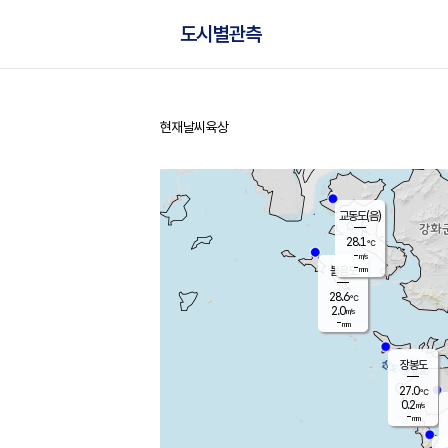
도시별관측
현재날씨
육상
홈
교동도(음)
28.1
℃
-
m/s
-
mm
볼음도
대연평
28.6
℃
2.0
m/s
29.0
℃
-
mm
1.0
m/s
-
mm
장봉도
27.0
℃
0.2
m/s
-
mm