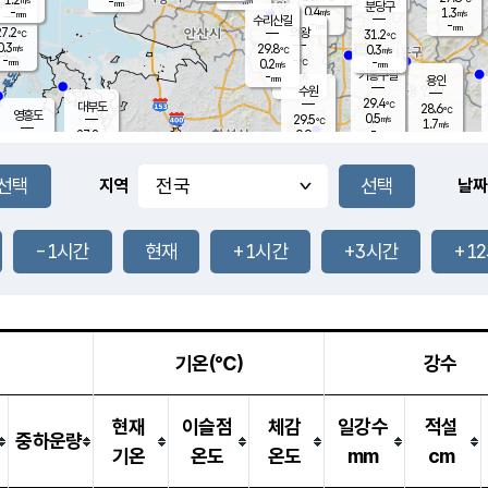
-
-
mm
무의도
mm
mm
분당구
0.4
-
1.3
m/s
m/s
mm
수리산길
-
-
mm
mm
7.2
의왕
31.2
℃
℃
0.3
29.8
m/s
0.3
m/s
℃
-
-
-
mm
0.2
℃
mm
m/s
기흥구갈
-
-
m/s
mm
용인
-
수원
mm
29.4
℃
대부도
28.6
℃
영흥도
0.5
29.5
m/s
℃
1.7
m/s
-
mm
0.9
27.8
m/s
-
℃
mm
28.6
℃
-
오산
1.7
mm
m/s
2.2
m/s
-
mm
-
mm
향남
29.4
℃
지역
날짜
1.4
m/s
31.1
-
℃
운평
mm
송탄
0.3
℃
m/s
-
s
mm
27.4
보
℃
31.6
-1시간
현재
+1시간
+3시간
+1
℃
0.8
m/s
산
0.7
m/s
-
25.
mm
-
mm
0.0
℃
-
m
/s
기온(℃)
강수
현재
이슬점
체감
일강수
적설
중하운량
기온
온도
온도
mm
cm