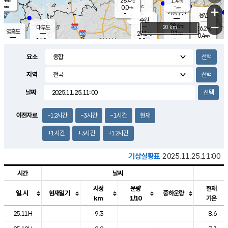
28.4
1.4
m/s
℃
-
-
-
mm
0.0
℃
mm
+
m/s
기흥구갈
-
-
m/s
mm
용인
-
수원
mm
−
28.6
℃
대부도
20 km
26.2
℃
영흥도
0.1
27.1
m/s
℃
0.4
m/s
-
mm
0.9
26.0
m/s
-
℃
mm
27.9
℃
-
오산
0.1
mm
m/s
1.4
m/s
-
mm
요소
-
mm
향남
25.3
℃
0.0
m/s
28.7
-
지역
℃
운평
mm
송탄
0.5
℃
m/s
-
s
mm
27.1
보
℃
날짜
27.9
℃
1.4
m/s
산
0.0
m/s
-
22.
mm
-
mm
0.0
℃
이전자료
-12시간
-3시간
-1시간
현재
-
m
/s
+1시간
+3시간
+12시간
기상실황표
2025.11.25.11:00
시간
날씨
시정
운량
현재
일.시
현재일기
중하운량
km
1/10
기온
도시별 기상실황표로 지점, 날씨, 기온, 강수, 바람, 기압등을 안내한 표입
25.11H
9.3
8.6