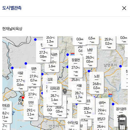
close
도시별관측
장남
판문점
25.6
℃
1.3
m/s
화현
25.6
동두천
℃
남면
-
현재날씨
육상
mm
파주
0.9
홈
m/s
포천
23.7
-
26.1
℃
mm
℃
27.1
℃
25.5
0.0
0.3
m/s
℃
m/s
0.0
양주
25.9
m/s
가
℃
-
1.3
-
mm
m/s
mm
-
mm
0.2
m/s
-
탄현
mm
26.5
-
2
℃
mm
남방
0.6
m/s
0
27.3
℃
-
파주금촌
mm
0.8
m/s
28.0
℃
-
장흥면
mm
0.5
m/s
28.0
℃
-
mm
1.6
m/s
27.0
℃
양촌
-
mm
창
-
m/s
은평
대곶
-
mm
27.9
노원
℃
-
김포
25.6
0.7
℃
27.7
m/s
℃
-
m/
-
0.0
26.8
m/s
mm
0.6
℃
m/s
서울
-
경서동
27.9
m
-
0.3
℃
mm
-
김포(공)
m/s
mm
0.1
-
m/s
mm
28.7
℃
27.9
-
℃
mm
28.7
℃
1.7
m/s
0.1
부천
m/s
1.4
구로
m/s
-
서초
mm
-
광명
mm
인천
송파*
-
mm
인천(공)
29.2
℃
28.8
℃
28.5
과천
경기광주
℃
31.0
0.0
29.1
29.4
m/s
℃
℃
℃
0.5
m/s
1.3
m/s
28.2
-
0.4
℃
mm
1.1
m/s
0.8
m/s
-
m/s
mm
-
26.1
25.8
mm
2.1
-
℃
℃
m/s
-
-
mm
무의도
mm
mm
분당구
0.3
-
2.8
m/s
m/s
mm
수리산길
-
-
mm
mm
7.7
의왕
28.4
℃
℃
0.4
m/s