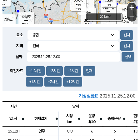
30.6
1.8
m/s
℃
-
-
-
mm
-
℃
mm
+
m/s
기흥구갈
-
-
m/s
mm
용인
-
수원
mm
−
-
℃
대부도
20 km
32.1
℃
영흥도
-
30.3
m/s
℃
2.2
m/s
-
mm
3.2
30.4
m/s
-
℃
mm
30.7
℃
-
오산
3.9
mm
m/s
5.9
m/s
-
mm
요소
-
mm
향남
30.4
℃
2.8
m/s
30.7
-
지역
℃
운평
mm
송탄
-
℃
m/s
-
s
mm
29.8
보
℃
날짜
30.9
℃
3.9
m/s
산
1.4
m/s
-
28.
mm
-
mm
1.2
℃
이전자료
-12시간
-3시간
-1시간
현재
-
m
/s
+1시간
+3시간
+12시간
기상실황표
2025.11.25.12:00
시간
날씨
시정
운량
현재
일.시
현재일기
중하운량
km
1/10
기온
도시별 기상실황표로 지점, 날씨, 기온, 강수, 바람, 기압등을 안내한 표입
25.12H
연무
8.8
6
6
10.