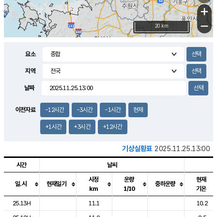
+
−
20 km
요소
지역
날짜
이전자료
-12시간
-3시간
-1시간
현재
+1시간
+3시간
+12시간
기상실황표
2025.11.25.13:00
시간
날씨
시정
운량
현재
일.시
현재일기
중하운량
km
1/10
기온
도시별 기상실황표로 지점, 날씨, 기온, 강수, 바람, 기압등을 안내한 표입
25.13H
11.1
10.2