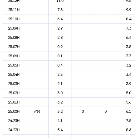
25.12H
11.0
9.5
25.11H
7.3
9.9
25.10H
6.4
8.4
25.09H
2.9
7.3
25.08H
2.8
6.4
25.07H
0.9
3.8
25.06H
0.1
3.3
25.05H
0.4
3.2
25.04H
2.3
3.4
25.03H
2.1
3.9
25.02H
3.0
5.0
25.01H
3.2
5.6
25.00H
맑음
3.2
0
0
6.1
24.23H
4.1
7.5
24.22H
5.4
8.6