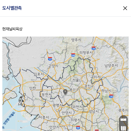
close
도시별관측
현재날씨
육상
홈